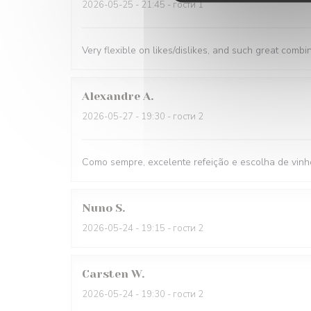
2026-05-25
- 21:45 - гости 1
Very flexible on likes/dislikes, and such great combi
Alexandre
A
2026-05-27
- 19:30 - гости 2
Como sempre, excelente refeição e escolha de vinh
Nuno
S
2026-05-24
- 19:15 - гости 2
Carsten
W
2026-05-24
- 19:30 - гости 2