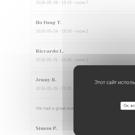
2026-05-28
- 19:15 - гости 7
Ho Fung
T
2026-05-24
- 19:30 - гости 2
Riccardo
L
2026-05-25
- 21:45 - гости 2
Jenny
R
Этот сайт испол
2026-05-25
- 21:15 - гости 2
Ок, в
We had a great evening at Essencial. The staff was
Simon
P