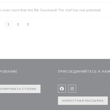
es even more than the Bib Gourmand! The chef has real potential!
1
2
3
РОВАНИЕ
ПРИСОЕДИНЯЙТЕСЬ К НА
вом окне))
ОНИРОВАТЬ СТОЛИК
Facebook ((открывается в 
Instagram ((открывае
НОВОСТНАЯ РАССЫЛКА