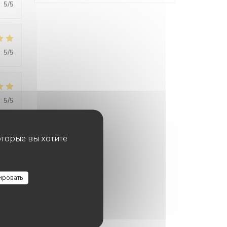
:
5
/5
:
5
/5
:
5
/5
оторые вы хотите
:
5
/5
ировать