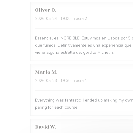
Oliver
O
2026-05-24
- 19:00 - гости 2
Essencial es INCREIBLE. Estuvimos en Lisboa por 5 
que fuimos. Definitivamente es una experiencia que
viene alguna estrella del gordito Michelin....
Maria
M
2026-05-23
- 19:30 - гости 1
Everything was fantastic! I ended up making my own
paring for each course.
David
W