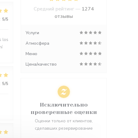
Средний рейтинг —
1274
отзывы
:
5
/5
Услуги
s los
Атмосфера
hí
Меню
Цена/качество
:
5
/5
Исключительно
проверенные оценки
Оценки только от клиентов,
сделавших резервирование