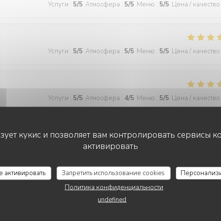
Услуги
:
5
/5
Атмосфера
:
5
/5
Меню
:
5
/5
Цена / качество
Услуги
:
5
/5
Атмосфера
:
5
/5
Меню
:
5
/5
Цена / качество
Услуги
:
5
/5
Атмосфера
:
4
/5
Меню
:
5
/5
Цена / качество
ьзует кукис и позволяет вам контролировать сервисы к
активировать
Услуги
:
5
/5
Атмосфера
:
5
/5
Меню
:
5
/5
Цена / качество
се активировать
Запретить использование cookies
Персонализ
 wonderful and the food was excellent!
Политика конфиденциальности
undefined