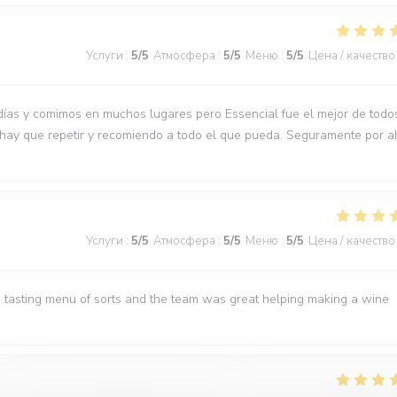
Услуги
:
5
/5
Атмосфера
:
5
/5
Меню
:
5
/5
Цена / качество
días y comimos en muchos lugares pero Essencial fue el mejor de todo
 hay que repetir y recomiendo a todo el que pueda. Seguramente por a
Услуги
:
5
/5
Атмосфера
:
5
/5
Меню
:
5
/5
Цена / качество
 tasting menu of sorts and the team was great helping making a wine