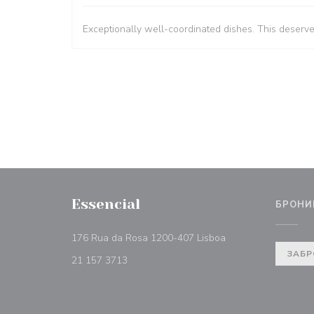
Exceptionally well-coordinated dishes. This deserv
Essencial
БРОНИ
((открывается в но
176 Rua da Rosa 1200-407 Lisboa
ЗАБР
21 157 3713