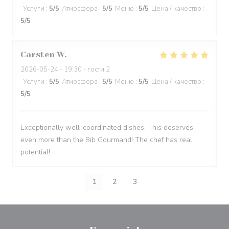
Услуги
:
5
/5
Атмосфера
:
5
/5
Меню
:
5
/5
Цена / качество
:
5
/5
Carsten
W
2026-05-24
- 19:30 - гости 2
Услуги
:
5
/5
Атмосфера
:
5
/5
Меню
:
5
/5
Цена / качество
:
5
/5
Exceptionally well-coordinated dishes. This deserves
even more than the Bib Gourmand! The chef has real
potential!
1
2
3