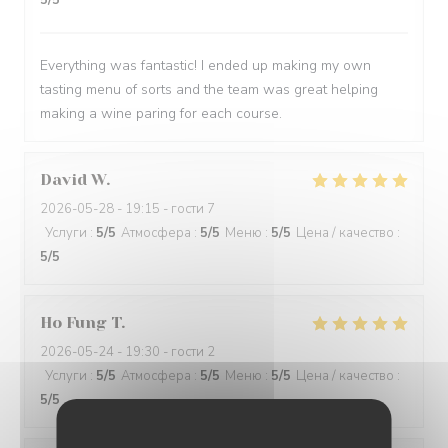
5
/5
Everything was fantastic! I ended up making my own
tasting menu of sorts and the team was great helping
making a wine paring for each course.
David
W
2026-05-28
- 19:15 - гости 7
Услуги
:
5
/5
Атмосфера
:
5
/5
Меню
:
5
/5
Цена / качество
:
5
/5
Ho Fung
T
2026-05-24
- 19:30 - гости 2
Услуги
:
5
/5
Атмосфера
:
5
/5
Меню
:
5
/5
Цена / качество
:
5
/5