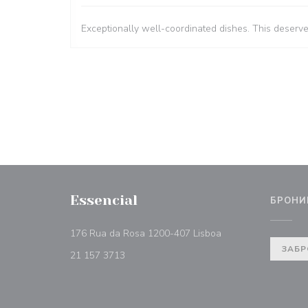
Exceptionally well-coordinated dishes. This deserv
Essencial
БРОНИ
((открывается в но
176 Rua da Rosa 1200-407 Lisboa
ЗАБР
21 157 3713