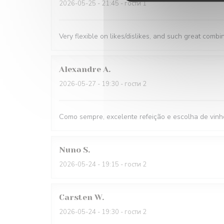
2026-05-25
- 21:45 - гости 1
Very flexible on likes/dislikes, and such great combi
Alexandre
A
2026-05-27
- 19:30 - гости 2
Como sempre, excelente refeição e escolha de vinh
Nuno
S
2026-05-24
- 19:15 - гости 2
Carsten
W
2026-05-24
- 19:30 - гости 2