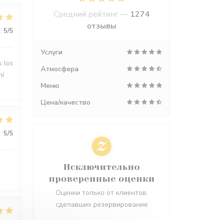
Средний рейтинг —
1274
отзывы
:
5
/5
Услуги
s los
Атмосфера
hí
Меню
Цена/качество
:
5
/5
Исключительно
проверенные оценки
Оценки только от клиентов,
сделавших резервирование