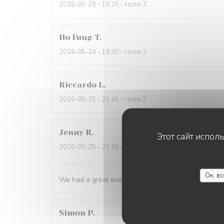
2026-05-28
- 19:15 - гости 7
Ho Fung
T
2026-05-24
- 19:30 - гости 2
Riccardo
L
2026-05-25
- 21:45 - гости 2
Jenny
R
Этот сайт испол
2026-05-25
- 21:15 - гости 2
Ок, в
We had a great evening at Essencial. The staff was
Simon
P