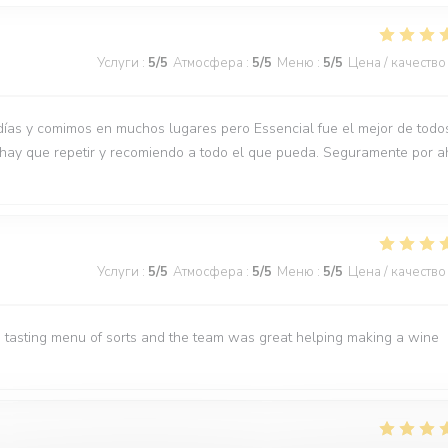
Услуги
:
5
/5
Атмосфера
:
5
/5
Меню
:
5
/5
Цена / качество
días y comimos en muchos lugares pero Essencial fue el mejor de todo
 hay que repetir y recomiendo a todo el que pueda. Seguramente por a
Услуги
:
5
/5
Атмосфера
:
5
/5
Меню
:
5
/5
Цена / качество
 tasting menu of sorts and the team was great helping making a wine