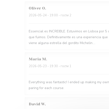
Oliver
O
2026-05-24
- 19:00 - гости 2
Essencial es INCREIBLE. Estuvimos en Lisboa por 5 
que fuimos. Definitivamente es una experiencia que
viene alguna estrella del gordito Michelin....
Maria
M
2026-05-23
- 19:30 - гости 1
Everything was fantastic! I ended up making my own
paring for each course.
David
W