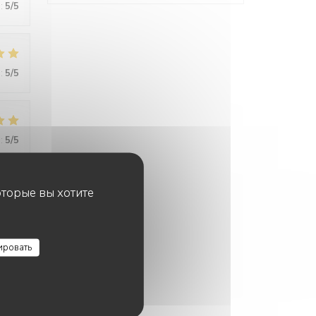
:
5
/5
:
5
/5
:
5
/5
оторые вы хотите
:
5
/5
ировать