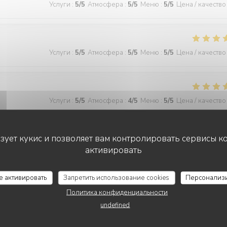
Услуги
:
5
/5
Атмосфера
:
5
/5
Меню
:
5
/5
Цена / качество
Услуги
:
5
/5
Атмосфера
:
5
/5
Меню
:
5
/5
Цена / качество
Услуги
:
5
/5
Атмосфера
:
4
/5
Меню
:
5
/5
Цена / качество
ьзует кукис и позволяет вам контролировать сервисы к
активировать
Услуги
:
5
/5
Атмосфера
:
5
/5
Меню
:
5
/5
Цена / качество
се активировать
Запретить использование cookies
Персонализ
 wonderful and the food was excellent!
Политика конфиденциальности
undefined