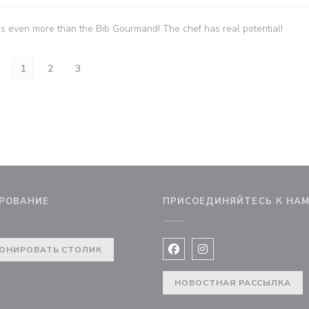
es even more than the Bib Gourmand! The chef has real potential!
1
2
3
РОВАНИЕ
ПРИСОЕДИНЯЙТЕСЬ К НА
вом окне))
ОНИРОВАТЬ СТОЛИК
Facebook ((открывается в 
Instagram ((открывае
НОВОСТНАЯ РАССЫЛКА