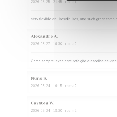
2026-05-25
- 21:45 - гости 1
Very flexible on likes/dislikes, and such great combi
Alexandre
A
2026-05-27
- 19:30 - гости 2
Como sempre, excelente refeição e escolha de vinh
Nuno
S
2026-05-24
- 19:15 - гости 2
Carsten
W
2026-05-24
- 19:30 - гости 2