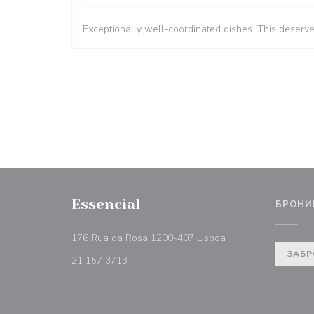
Exceptionally well-coordinated dishes. This deserv
Essencial
БРОНИ
((открывается в но
176 Rua da Rosa 1200-407 Lisboa
ЗАБР
21 157 3713