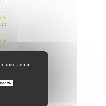
:
5
/5
:
5
/5
:
5
/5
оторые вы хотите
:
5
/5
ировать