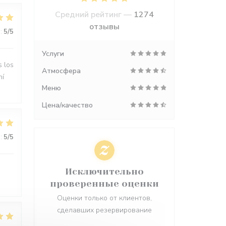
Средний рейтинг —
1274
отзывы
:
5
/5
Услуги
s los
Атмосфера
hí
Меню
Цена/качество
:
5
/5
Исключительно
проверенные оценки
Оценки только от клиентов,
сделавших резервирование