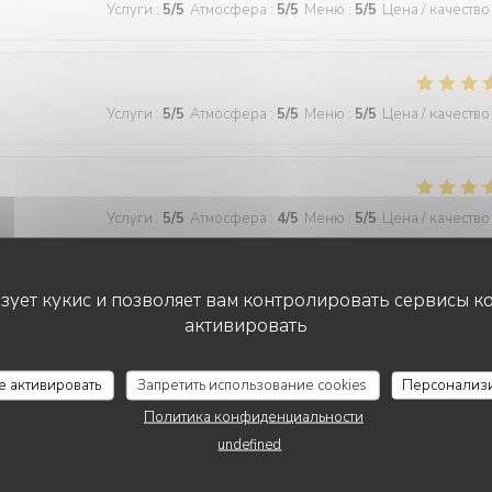
Услуги
:
5
/5
Атмосфера
:
5
/5
Меню
:
5
/5
Цена / качество
Услуги
:
5
/5
Атмосфера
:
5
/5
Меню
:
5
/5
Цена / качество
Услуги
:
5
/5
Атмосфера
:
4
/5
Меню
:
5
/5
Цена / качество
ьзует кукис и позволяет вам контролировать сервисы к
активировать
Услуги
:
5
/5
Атмосфера
:
5
/5
Меню
:
5
/5
Цена / качество
се активировать
Запретить использование cookies
Персонализ
 wonderful and the food was excellent!
Политика конфиденциальности
undefined