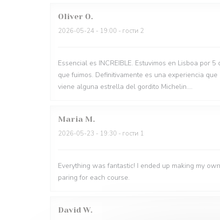
Oliver
O
2026-05-24
- 19:00 - гости 2
Essencial es INCREIBLE. Estuvimos en Lisboa por 5 
que fuimos. Definitivamente es una experiencia que
viene alguna estrella del gordito Michelin....
Maria
M
2026-05-23
- 19:30 - гости 1
Everything was fantastic! I ended up making my own
paring for each course.
David
W