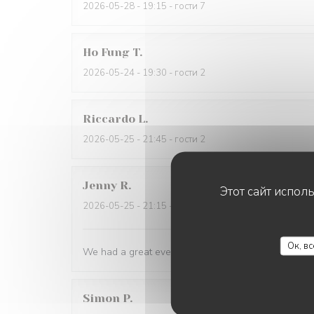
2026-05-28
- 19:15 - гости 7
Ho Fung
T
2026-05-24
- 19:30 - гости 2
Riccardo
L
2026-05-25
- 21:45 - гости 2
Jenny
R
Этот сайт испол
2026-05-25
- 21:15 - гости 2
Ок, в
We had a great evening at Essencial. The staff was
Simon
P