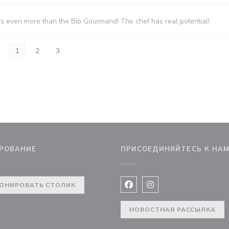
es even more than the Bib Gourmand! The chef has real potential!
1
2
3
РОВАНИЕ
ПРИСОЕДИНЯЙТЕСЬ К НА
вом окне))
ОНИРОВАТЬ СТОЛИК
Facebook ((открывается в 
Instagram ((открывае
НОВОСТНАЯ РАССЫЛКА