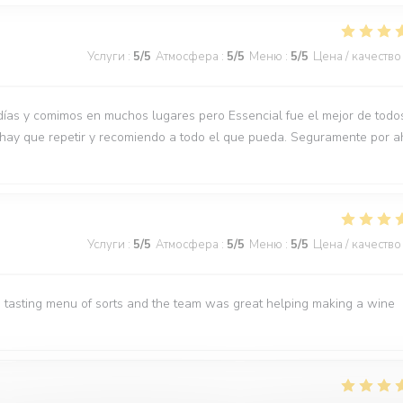
Услуги
:
5
/5
Атмосфера
:
5
/5
Меню
:
5
/5
Цена / качество
días y comimos en muchos lugares pero Essencial fue el mejor de todo
 hay que repetir y recomiendo a todo el que pueda. Seguramente por a
Услуги
:
5
/5
Атмосфера
:
5
/5
Меню
:
5
/5
Цена / качество
 tasting menu of sorts and the team was great helping making a wine