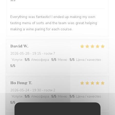
5
/5
Everything was fantastic! I ended up making my own
tasting menu of sorts and the team was great helping
making a wine paring for each course.
David
W
2026-05-28
- 19:15 - гости 7
Услуги
:
5
/5
Атмосфера
:
5
/5
Меню
:
5
/5
Цена / качество
:
5
/5
Ho Fung
T
2026-05-24
- 19:30 - гости 2
Услуги
:
5
/5
Атмосфера
:
5
/5
Меню
:
5
/5
Цена / качество
:
5
/5