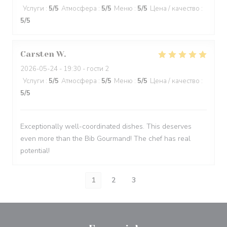
Услуги
:
5
/5
Атмосфера
:
5
/5
Меню
:
5
/5
Цена / качество
:
5
/5
Carsten
W
2026-05-24
- 19:30 - гости 2
Услуги
:
5
/5
Атмосфера
:
5
/5
Меню
:
5
/5
Цена / качество
:
5
/5
Exceptionally well-coordinated dishes. This deserves
even more than the Bib Gourmand! The chef has real
potential!
1
2
3