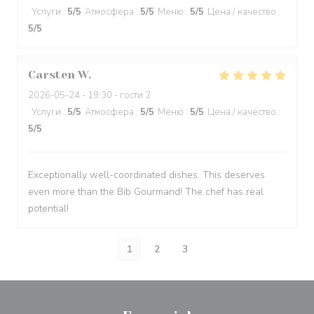
Услуги
:
5
/5
Атмосфера
:
5
/5
Меню
:
5
/5
Цена / качество
:
5
/5
Carsten
W
2026-05-24
- 19:30 - гости 2
Услуги
:
5
/5
Атмосфера
:
5
/5
Меню
:
5
/5
Цена / качество
:
5
/5
Exceptionally well-coordinated dishes. This deserves
even more than the Bib Gourmand! The chef has real
potential!
1
2
3