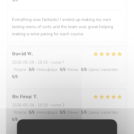
5
/5
Everything was fantastic! I ended up making my own
tasting menu of sorts and the team was great helping
making a wine paring for each course.
David
W
2026-05-28
- 19:15 - гости 7
Услуги
:
5
/5
Атмосфера
:
5
/5
Меню
:
5
/5
Цена / качество
:
5
/5
Ho Fung
T
2026-05-24
- 19:30 - гости 2
Услуги
:
5
/5
Атмосфера
:
5
/5
Меню
:
5
/5
Цена / качество
:
5
/5