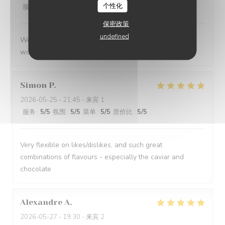
个性化
服务
:
5
/5
氛围
:
5
/5
菜单
:
5
/5
质价比
:
5
/5
保密政策
undefined
We had a great evening at Essencial. The staff was
wonderful and the food was excellent!
Simon
P
2026-05-25
- 21:45 - 来宾 1
服务
:
5
/5
氛围
:
5
/5
菜单
:
5
/5
质价比
:
5
/5
Very flexible on likes/dislikes, and such great
combinations of flavours - especially the caviar and
chocolate
Alexandre
A
2026-05-27
- 19:30 - 来宾 2