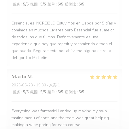
服务
:
5
/5
氛围
:
5
/5
菜单
:
5
/5
质价比
:
5
/5
Essencial es INCREIBLE. Estuvimos en Lisboa por 5 días y
comimos en muchos lugares pero Essencial fue el mejor
de todos los que fuimos. Definitivamente es una
experiencia que hay que repetir y recomiendo a todo el
que pueda. Seguramente por ahí viene alguna estrella
del gordito Michelin....
Maria
M
2026-05-23
- 19:30 - 来宾 1
服务
:
5
/5
氛围
:
5
/5
菜单
:
5
/5
质价比
:
5
/5
Everything was fantastic! I ended up making my own
tasting menu of sorts and the team was great helping
making a wine paring for each course.