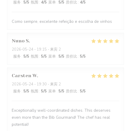
服务
:
5
/5
氛围
:
4
/5
菜单
:
5
/5
质价比
:
4
/5
Como sempre, excelente refeição e escolha de vinhos
Nuno
S
2026-05-24
- 19:15 - 来宾 2
服务
:
5
/5
氛围
:
5
/5
菜单
:
5
/5
质价比
:
5
/5
Carsten
W
2026-05-24
- 19:30 - 来宾 2
服务
:
5
/5
氛围
:
5
/5
菜单
:
5
/5
质价比
:
5
/5
Exceptionally well-coordinated dishes. This deserves
even more than the Bib Gourmand! The chef has real
potential!