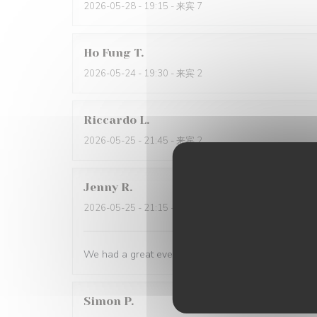
2026-05-28
- 19:15 - 来宾 7
Ho Fung
T
2026-05-24
- 19:30 - 来宾 2
Riccardo
L
2026-05-25
- 21:45 - 来宾 2
Jenny
R
2026-05-25
- 21:15 - 来宾 2
We had a great evening at Essencial. The staff was
Simon
P