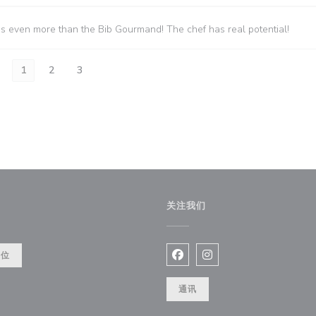
es even more than the Bib Gourmand! The chef has real potential!
1
2
3
关注我们
餐位
Facebook ((在新窗口中打开)
Instagram ((在新窗口
通讯