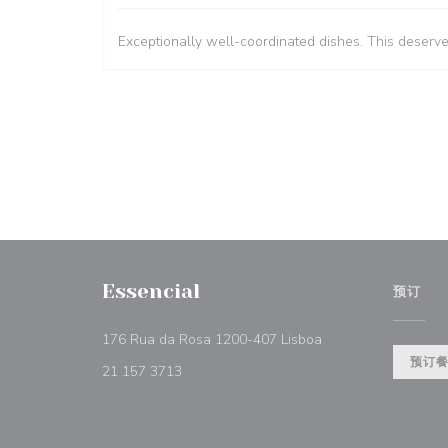
Exceptionally well-coordinated dishes. This deserv
Essencial
预订
((在新窗口中打开))
176 Rua da Rosa 1200-407 Lisboa
预订
21 157 3713