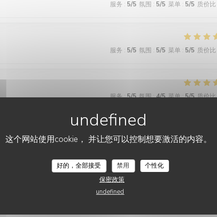
服务
:
5
/5
氛围
:
5
/5
菜单
:
5
/5
质价比
服务
:
5
/5
氛围
:
5
/5
菜单
:
5
/5
质价比
服务
:
5
/5
氛围
:
4
/5
菜单
:
5
/5
质价比
这个网站使用cookie， 并让您可以控制想要激活的内容。
服务
:
5
/5
氛围
:
5
/5
菜单
:
5
/5
质价比
好的，全部接受
禁用
个性化
 wonderful and the food was excellent!
保密政策
undefined