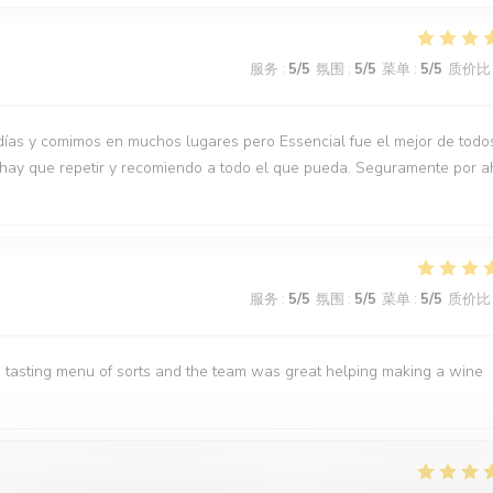
服务
:
5
/5
氛围
:
5
/5
菜单
:
5
/5
质价比
días y comimos en muchos lugares pero Essencial fue el mejor de todo
 hay que repetir y recomiendo a todo el que pueda. Seguramente por a
服务
:
5
/5
氛围
:
5
/5
菜单
:
5
/5
质价比
 tasting menu of sorts and the team was great helping making a wine