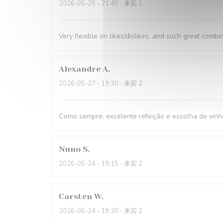
2026-05-25
- 21:45 - 来宾 1
Very flexible on likes/dislikes, and such great combi
Alexandre
A
2026-05-27
- 19:30 - 来宾 2
Como sempre, excelente refeição e escolha de vinh
Nuno
S
2026-05-24
- 19:15 - 来宾 2
Carsten
W
2026-05-24
- 19:30 - 来宾 2