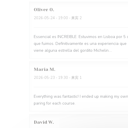
Oliver
O
2026-05-24
- 19:00 - 来宾 2
Essencial es INCREIBLE. Estuvimos en Lisboa por 5 
que fuimos. Definitivamente es una experiencia que
viene alguna estrella del gordito Michelin....
Maria
M
2026-05-23
- 19:30 - 来宾 1
Everything was fantastic! I ended up making my own
paring for each course.
David
W