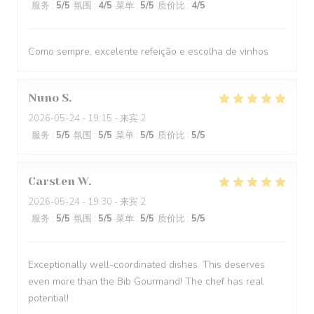
服务
:
5
/5
氛围
:
4
/5
菜单
:
5
/5
质价比
:
4
/5
Como sempre, excelente refeição e escolha de vinhos
Nuno
S
2026-05-24
- 19:15 - 来宾 2
服务
:
5
/5
氛围
:
5
/5
菜单
:
5
/5
质价比
:
5
/5
Carsten
W
2026-05-24
- 19:30 - 来宾 2
服务
:
5
/5
氛围
:
5
/5
菜单
:
5
/5
质价比
:
5
/5
Exceptionally well-coordinated dishes. This deserves
even more than the Bib Gourmand! The chef has real
potential!