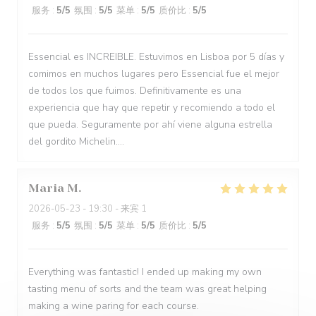
服务
:
5
/5
氛围
:
5
/5
菜单
:
5
/5
质价比
:
5
/5
Essencial es INCREIBLE. Estuvimos en Lisboa por 5 días y
comimos en muchos lugares pero Essencial fue el mejor
de todos los que fuimos. Definitivamente es una
experiencia que hay que repetir y recomiendo a todo el
que pueda. Seguramente por ahí viene alguna estrella
del gordito Michelin....
Maria
M
2026-05-23
- 19:30 - 来宾 1
服务
:
5
/5
氛围
:
5
/5
菜单
:
5
/5
质价比
:
5
/5
Everything was fantastic! I ended up making my own
tasting menu of sorts and the team was great helping
making a wine paring for each course.