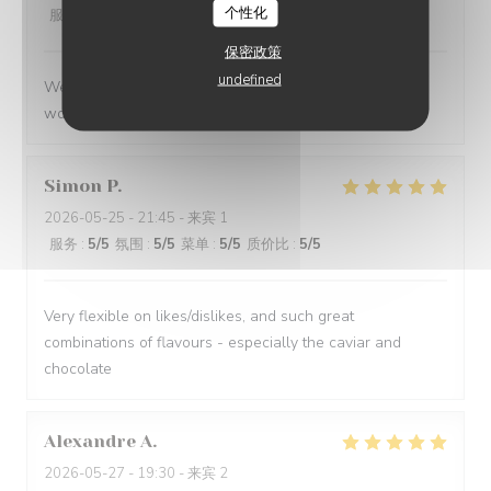
个性化
服务
:
5
/5
氛围
:
5
/5
菜单
:
5
/5
质价比
:
5
/5
保密政策
undefined
We had a great evening at Essencial. The staff was
wonderful and the food was excellent!
Simon
P
2026-05-25
- 21:45 - 来宾 1
服务
:
5
/5
氛围
:
5
/5
菜单
:
5
/5
质价比
:
5
/5
Very flexible on likes/dislikes, and such great
combinations of flavours - especially the caviar and
chocolate
Alexandre
A
2026-05-27
- 19:30 - 来宾 2