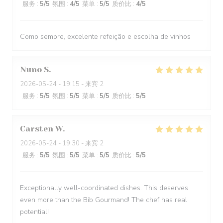
服务
:
5
/5
氛围
:
4
/5
菜单
:
5
/5
质价比
:
4
/5
Como sempre, excelente refeição e escolha de vinhos
Nuno
S
2026-05-24
- 19:15 - 来宾 2
服务
:
5
/5
氛围
:
5
/5
菜单
:
5
/5
质价比
:
5
/5
Carsten
W
2026-05-24
- 19:30 - 来宾 2
服务
:
5
/5
氛围
:
5
/5
菜单
:
5
/5
质价比
:
5
/5
Exceptionally well-coordinated dishes. This deserves
even more than the Bib Gourmand! The chef has real
potential!