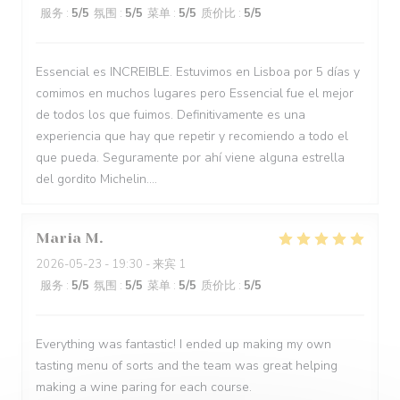
服务
:
5
/5
氛围
:
5
/5
菜单
:
5
/5
质价比
:
5
/5
Essencial es INCREIBLE. Estuvimos en Lisboa por 5 días y
comimos en muchos lugares pero Essencial fue el mejor
de todos los que fuimos. Definitivamente es una
experiencia que hay que repetir y recomiendo a todo el
que pueda. Seguramente por ahí viene alguna estrella
del gordito Michelin....
Maria
M
2026-05-23
- 19:30 - 来宾 1
服务
:
5
/5
氛围
:
5
/5
菜单
:
5
/5
质价比
:
5
/5
Everything was fantastic! I ended up making my own
tasting menu of sorts and the team was great helping
making a wine paring for each course.