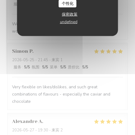
个性化
服务
:
5
/5
氛围
:
5
/5
菜单
:
5
/5
质价比
:
5
/5
保密政策
undefined
We had a great evening at Essencial. The staff was
wonderful and the food was excellent!
Simon
P
2026-05-25
- 21:45 - 来宾 1
服务
:
5
/5
氛围
:
5
/5
菜单
:
5
/5
质价比
:
5
/5
Very flexible on likes/dislikes, and such great
combinations of flavours - especially the caviar and
chocolate
Alexandre
A
2026-05-27
- 19:30 - 来宾 2