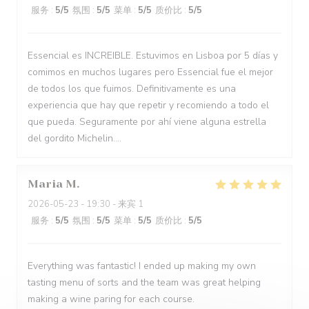
服务
:
5
/5
氛围
:
5
/5
菜单
:
5
/5
质价比
:
5
/5
Essencial es INCREIBLE. Estuvimos en Lisboa por 5 días y
comimos en muchos lugares pero Essencial fue el mejor
de todos los que fuimos. Definitivamente es una
experiencia que hay que repetir y recomiendo a todo el
que pueda. Seguramente por ahí viene alguna estrella
del gordito Michelin....
Maria
M
2026-05-23
- 19:30 - 来宾 1
服务
:
5
/5
氛围
:
5
/5
菜单
:
5
/5
质价比
:
5
/5
Everything was fantastic! I ended up making my own
tasting menu of sorts and the team was great helping
making a wine paring for each course.