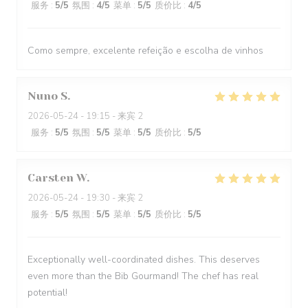
服务
:
5
/5
氛围
:
4
/5
菜单
:
5
/5
质价比
:
4
/5
Como sempre, excelente refeição e escolha de vinhos
Nuno
S
2026-05-24
- 19:15 - 来宾 2
服务
:
5
/5
氛围
:
5
/5
菜单
:
5
/5
质价比
:
5
/5
Carsten
W
2026-05-24
- 19:30 - 来宾 2
服务
:
5
/5
氛围
:
5
/5
菜单
:
5
/5
质价比
:
5
/5
Exceptionally well-coordinated dishes. This deserves
even more than the Bib Gourmand! The chef has real
potential!