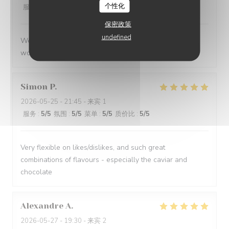
个性化
服务
:
5
/5
氛围
:
5
/5
菜单
:
5
/5
质价比
:
5
/5
保密政策
undefined
We had a great evening at Essencial. The staff was
wonderful and the food was excellent!
Simon
P
2026-05-25
- 21:45 - 来宾 1
服务
:
5
/5
氛围
:
5
/5
菜单
:
5
/5
质价比
:
5
/5
Very flexible on likes/dislikes, and such great
combinations of flavours - especially the caviar and
chocolate
Alexandre
A
2026-05-27
- 19:30 - 来宾 2