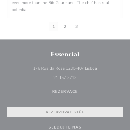
even more than the Bib Gourmand! The chef has real
potential!
1
2
3
Essencial
((otevře se v nové
176 Rua da Rosa 1200-407 Lisboa
21 157 3713
REZERVACE
REZERVOVAT STŮL
SLEDUJTE NÁS