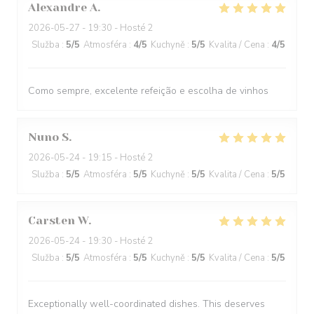
Alexandre
A
2026-05-27
- 19:30 - Hosté 2
Služba
:
5
/5
Atmosféra
:
4
/5
Kuchyně
:
5
/5
Kvalita / Cena
:
4
/5
Como sempre, excelente refeição e escolha de vinhos
Nuno
S
2026-05-24
- 19:15 - Hosté 2
Služba
:
5
/5
Atmosféra
:
5
/5
Kuchyně
:
5
/5
Kvalita / Cena
:
5
/5
Carsten
W
2026-05-24
- 19:30 - Hosté 2
Služba
:
5
/5
Atmosféra
:
5
/5
Kuchyně
:
5
/5
Kvalita / Cena
:
5
/5
Exceptionally well-coordinated dishes. This deserves