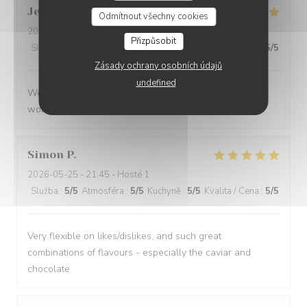
Jenny
R
Odmítnout všechny cookies
2026-05-25
- 21:15 - Hosté 2
Přizpůsobit
Služba
:
5
/5
Atmosféra
:
5
/5
Kuchyně
:
5
/5
Kvalita / Cena
:
5
/5
Zásady ochrany osobních údajů
undefined
We had a great evening at Essencial. The staff was
wonderful and the food was excellent!
Simon
P
2026-05-25
- 21:45 - Hosté 1
Služba
:
5
/5
Atmosféra
:
5
/5
Kuchyně
:
5
/5
Kvalita / Cena
:
5
/5
Very flexible on likes/dislikes, and such great
combinations of flavours - especially the caviar and
chocolate