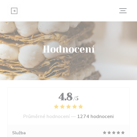
Panel pro správu cookies
Hodnocení
4.8
/5
Průměrné hodnocení —
1274 hodnoceni
Služba