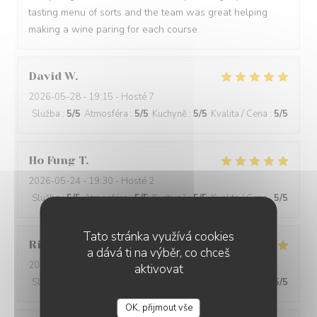
tasting menu of sorts and the team was great helping
making a wine paring for each course.
David
W
2026-05-28
- 19:15 - Hosté 7
Služba
:
5
/5
Atmosféra
:
5
/5
Kuchyně
:
5
/5
Kvalita / Cena
:
5
/5
Ho Fung
T
2026-05-24
- 19:30 - Hosté 2
Služba
:
5
/5
Atmosféra
:
5
/5
Kuchyně
:
5
/5
Kvalita / Cena
:
5
/5
Tato stránka využívá cookies
Riccardo
L
a dává ti na výběr, co chceš
2026-05-25
- 21:45 - Hosté 2
aktivovat
Služba
:
5
/5
Atmosféra
:
4
/5
Kuchyně
:
5
/5
Kvalita / Cena
:
5
/5
OK, přijmout vše