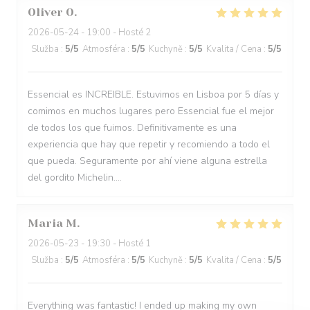
Oliver
O
2026-05-24
- 19:00 - Hosté 2
Služba
:
5
/5
Atmosféra
:
5
/5
Kuchyně
:
5
/5
Kvalita / Cena
:
5
/5
Essencial es INCREIBLE. Estuvimos en Lisboa por 5 días y
comimos en muchos lugares pero Essencial fue el mejor
de todos los que fuimos. Definitivamente es una
experiencia que hay que repetir y recomiendo a todo el
que pueda. Seguramente por ahí viene alguna estrella
del gordito Michelin....
Maria
M
2026-05-23
- 19:30 - Hosté 1
Služba
:
5
/5
Atmosféra
:
5
/5
Kuchyně
:
5
/5
Kvalita / Cena
:
5
/5
Everything was fantastic! I ended up making my own