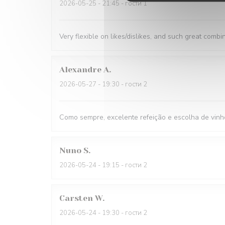
2026-05-25
- 21:45 - гости 1
Very flexible on likes/dislikes, and such great combi
Alexandre
A
2026-05-27
- 19:30 - гости 2
Como sempre, excelente refeição e escolha de vinh
Nuno
S
2026-05-24
- 19:15 - гости 2
Carsten
W
2026-05-24
- 19:30 - гости 2