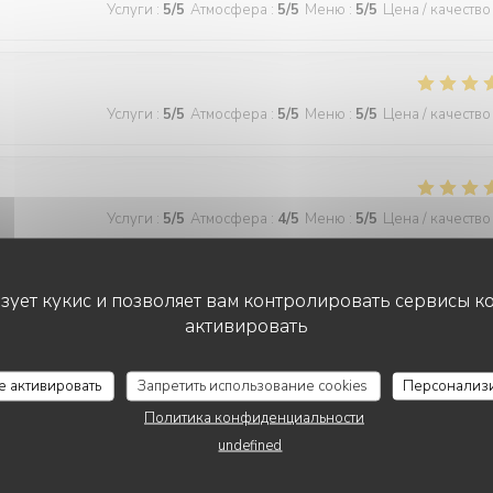
Услуги
:
5
/5
Атмосфера
:
5
/5
Меню
:
5
/5
Цена / качество
Услуги
:
5
/5
Атмосфера
:
5
/5
Меню
:
5
/5
Цена / качество
Услуги
:
5
/5
Атмосфера
:
4
/5
Меню
:
5
/5
Цена / качество
ьзует кукис и позволяет вам контролировать сервисы к
активировать
Услуги
:
5
/5
Атмосфера
:
5
/5
Меню
:
5
/5
Цена / качество
се активировать
Запретить использование cookies
Персонализ
 wonderful and the food was excellent!
Политика конфиденциальности
undefined