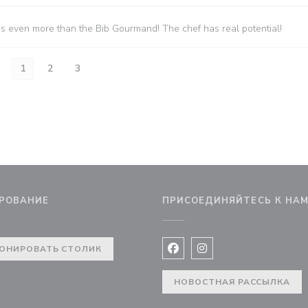
es even more than the Bib Gourmand! The chef has real potential!
1
2
3
РОВАНИЕ
ПРИСОЕДИНЯЙТЕСЬ К НА
вом окне))
ОНИРОВАТЬ СТОЛИК
Facebook ((открывается в 
Instagram ((открывае
НОВОСТНАЯ РАССЫЛКА