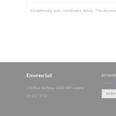
Exceptionally well-coordinated dishes. This deserv
Essencial
БРОНИ
((открывается в но
176 Rua da Rosa 1200-407 Lisboa
ЗАБР
21 157 3713