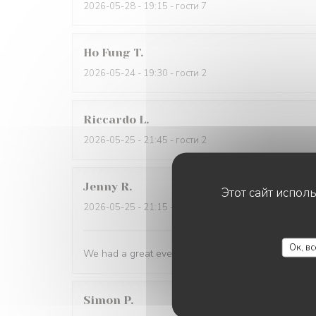
2026-05-28
- 19:15 - гости 7
Ho Fung
T
2026-05-24
- 19:30 - гости 2
Riccardo
L
2026-05-25
- 21:45 - гости 2
Jenny
R
Этот сайт испол
2026-05-25
- 21:15 - гости 2
Ок, в
We had a great evening at Essencial. The staff was
Simon
P