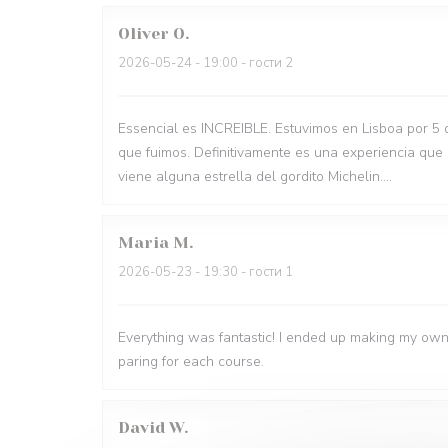
Oliver
O
2026-05-24
- 19:00 - гости 2
Essencial es INCREIBLE. Estuvimos en Lisboa por 5 
que fuimos. Definitivamente es una experiencia que
viene alguna estrella del gordito Michelin....
Maria
M
2026-05-23
- 19:30 - гости 1
Everything was fantastic! I ended up making my own
paring for each course.
David
W