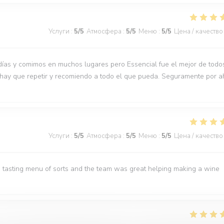
Услуги
:
5
/5
Атмосфера
:
5
/5
Меню
:
5
/5
Цена / качество
días y comimos en muchos lugares pero Essencial fue el mejor de todo
 hay que repetir y recomiendo a todo el que pueda. Seguramente por a
Услуги
:
5
/5
Атмосфера
:
5
/5
Меню
:
5
/5
Цена / качество
 tasting menu of sorts and the team was great helping making a wine