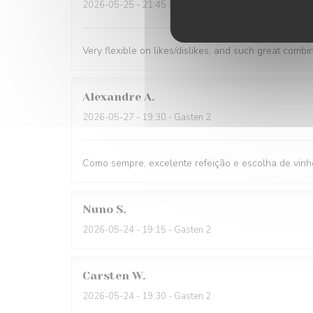
2026-05-25
- 21:45 - Gasten 1
Very flexible on likes/dislikes, and such great combi
Alexandre
A
2026-05-27
- 19:30 - Gasten 2
Como sempre, excelente refeição e escolha de vinh
Nuno
S
2026-05-24
- 19:15 - Gasten 2
Carsten
W
2026-05-24
- 19:30 - Gasten 2