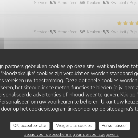
Service
:
5
/5
Atmosfeer
:
5
/5
Keuken
:
5
/5
Kwaliteit / Prijs
Service
:
5
/5
Atmosfeer
:
5
/5
Keuken
:
5
/5
Kwaliteit / Prijs
Service
:
5
/5
Atmosfeer
:
4
/5
Keuken
:
5
/5
Kwaliteit / Prijs
ijn partners gebruiken cookies op deze site, wat kan leiden to
Noodzakelijke' cookies zijn verplicht en worden standaard g
ies vereisen uw toestemming. Deze optionele cookies worden
seren, het sitepubliek te meten, functies te bieden (bijv. gere
Service
:
5
/5
Atmosfeer
:
5
/5
Keuken
:
5
/5
Kwaliteit / Prijs
rsonaliseerde advertenties of inhoud weer te geven. Klik op 'O
 'Personaliseer' om uw voorkeuren te beheren. U kunt uw keu
 door op het cookiepictogram linksonder op de sitepagina's te
 wonderful and the food was excellent!
OK, accepteer alle
Weiger alle cookies
Personaliseer
Beleid voor de bescherming van persoonsgegevens