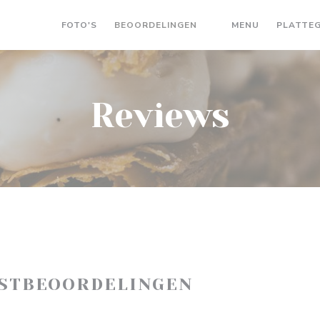
((OPENT IN 
FOTO'S
BEOORDELINGEN
MENU
PLATTE
((OPENT IN EEN NIEU
Reviews
ASTBEOORDELINGEN