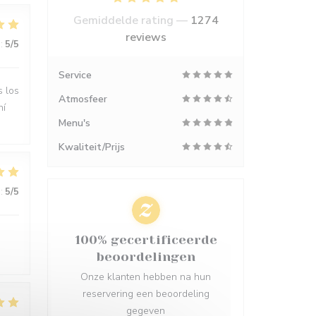
Gemiddelde rating —
1274
reviews
:
5
/5
Service
s los
Atmosfeer
hí
Menu's
Kwaliteit/Prijs
:
5
/5
100% gecertificeerde
beoordelingen
Onze klanten hebben na hun
reservering een beoordeling
gegeven