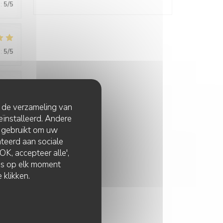
:
5
/5
:
5
/5
:
5
/5
t de verzameling van
eïnstalleerd. Andere
 gebruikt om uw
lateerd aan sociale
:
5
/5
K, accepteer alle',
zes op elk moment
 klikken.