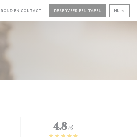
EEN NIEUW VENSTER))
GROND EN CONTACT
RESERVEER EEN TAFEL
NL
W VENSTER))
4.8
/5