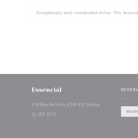
Exceptionally well-coordinated dishes. This deserv
Essencial
RESER
((opent in een nieuw
176 Rua da Rosa 1200-407 Lisboa
RESE
21 157 3713