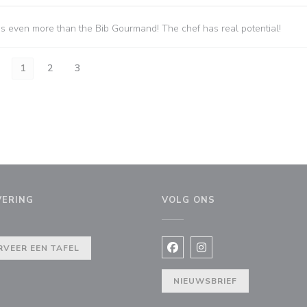
es even more than the Bib Gourmand! The chef has real potential!
1
2
3
VERING
VOLG ONS
 venster))
RVEER EEN TAFEL
Facebook ((opent in een nie
Instagram ((opent in e
NIEUWSBRIEF