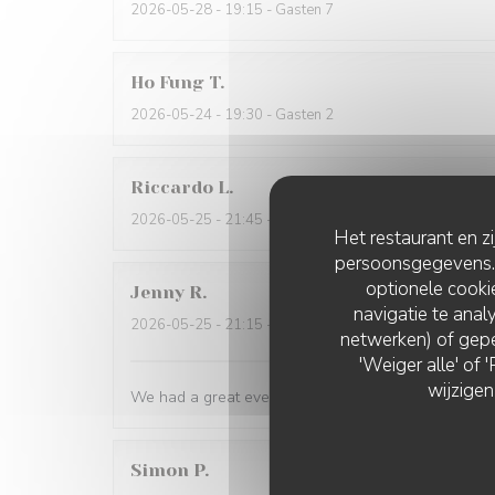
2026-05-28
- 19:15 - Gasten 7
Ho Fung
T
2026-05-24
- 19:30 - Gasten 2
Riccardo
L
2026-05-25
- 21:45 - Gasten 2
Het restaurant en z
persoonsgegevens. '
optionele cook
Jenny
R
navigatie te analy
2026-05-25
- 21:15 - Gasten 2
netwerken) of gepe
'Weiger alle' of
wijzigen
We had a great evening at Essencial. The staff was
Simon
P