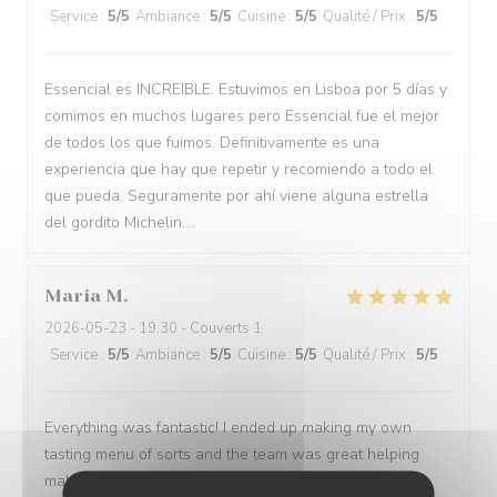
Service
:
5
/5
Ambiance
:
5
/5
Cuisine
:
5
/5
Qualité / Prix
:
5
/5
Essencial es INCREIBLE. Estuvimos en Lisboa por 5 días y
comimos en muchos lugares pero Essencial fue el mejor
de todos los que fuimos. Definitivamente es una
experiencia que hay que repetir y recomiendo a todo el
que pueda. Seguramente por ahí viene alguna estrella
del gordito Michelin....
Maria
M
2026-05-23
- 19:30 - Couverts 1
Service
:
5
/5
Ambiance
:
5
/5
Cuisine
:
5
/5
Qualité / Prix
:
5
/5
Everything was fantastic! I ended up making my own
tasting menu of sorts and the team was great helping
making a wine paring for each course.