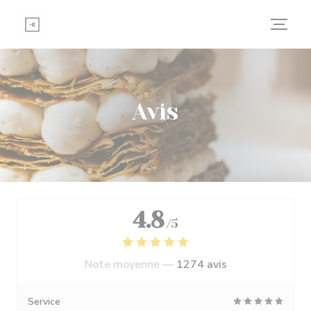
Personnalisation de vos choix en matière de cookies
Avis
4.8
/5
Note moyenne —
1274 avis
Service