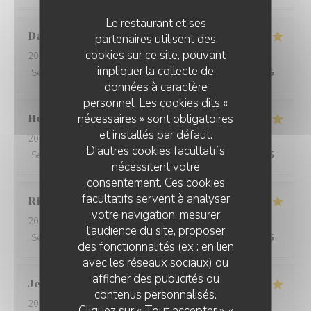
Le restaurant et ses
David
W
partenaires utilisent des
cookies sur ce site, pouvant
2026-05-28
- 19:15 - Couverts 7
impliquer la collecte de
Service
:
5
/5
Ambiance
:
5
/5
Cuisine
:
5
/5
Qualité / Prix
:
5
/5
données à caractère
personnel. Les cookies dits «
nécessaires » sont obligatoires
Ho Fung
T
et installés par défaut.
2026-05-24
- 19:30 - Couverts 2
D'autres cookies facultatifs
Service
:
5
/5
Ambiance
:
5
/5
Cuisine
:
5
/5
Qualité / Prix
:
5
/5
nécessitent votre
consentement. Ces cookies
facultatifs servent à analyser
Riccardo
L
votre navigation, mesurer
2026-05-25
- 21:45 - Couverts 2
l'audience du site, proposer
Service
:
5
/5
Ambiance
:
4
/5
Cuisine
:
5
/5
Qualité / Prix
:
5
/5
des fonctionnalités (ex : en lien
avec les réseaux sociaux) ou
afficher des publicités ou
Jenny
R
contenus personnalisés.
2026-05-25
- 21:15 - Couverts 2
Cliquez sur « Tout accepter », «