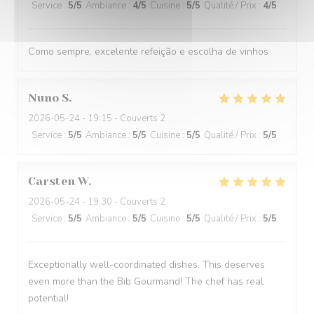
Service
:
5
/5
Ambiance
:
4
/5
Cuisine
:
5
/5
Qualité / Prix
:
4
/5
Como sempre, excelente refeição e escolha de vinhos
Nuno
S
2026-05-24
- 19:15 - Couverts 2
Service
:
5
/5
Ambiance
:
5
/5
Cuisine
:
5
/5
Qualité / Prix
:
5
/5
Carsten
W
2026-05-24
- 19:30 - Couverts 2
Service
:
5
/5
Ambiance
:
5
/5
Cuisine
:
5
/5
Qualité / Prix
:
5
/5
Exceptionally well-coordinated dishes. This deserves
even more than the Bib Gourmand! The chef has real
potential!