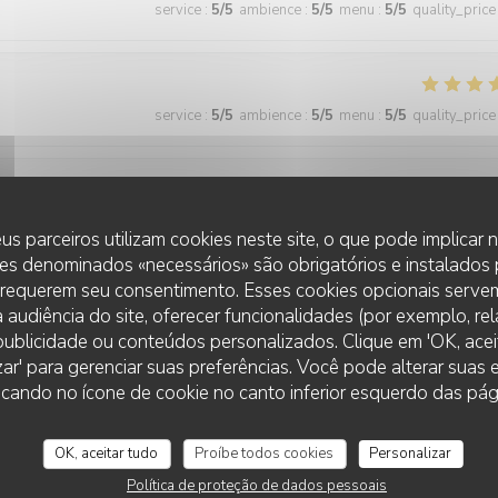
service
:
5
/5
ambience
:
5
/5
menu
:
5
/5
quality_price
service
:
5
/5
ambience
:
5
/5
menu
:
5
/5
quality_price
service
:
5
/5
ambience
:
4
/5
menu
:
5
/5
quality_price
us parceiros utilizam cookies neste site, o que pode implicar
es denominados «necessários» são obrigatórios e instalados
 requerem seu consentimento. Esses cookies opcionais servem
 audiência do site, oferecer funcionalidades (por exemplo, re
service
:
5
/5
ambience
:
5
/5
menu
:
5
/5
quality_price
r publicidade ou conteúdos personalizados. Clique em 'OK, aceit
zar' para gerenciar suas preferências. Você pode alterar suas
cando no ícone de cookie no canto inferior esquerdo das pági
 wonderful and the food was excellent!
OK, aceitar tudo
Proíbe todos cookies
Personalizar
Política de proteção de dados pessoais