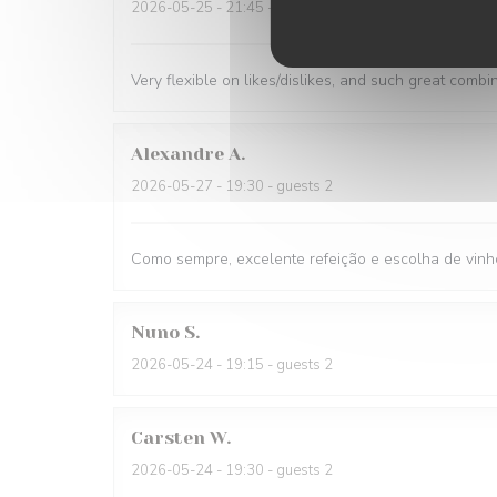
2026-05-25
- 21:45 - guests 1
Very flexible on likes/dislikes, and such great combi
Alexandre
A
2026-05-27
- 19:30 - guests 2
Como sempre, excelente refeição e escolha de vinh
Nuno
S
2026-05-24
- 19:15 - guests 2
Carsten
W
2026-05-24
- 19:30 - guests 2