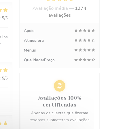
Avaliação média —
1274
avaliações
:
5
/5
Apoio
s los
Atmosfera
hí
Menus
Qualidade/Preço
:
5
/5
Avaliações 100%
certificadas
Apenas os clientes que fizeram
reservas submeteram avaliações