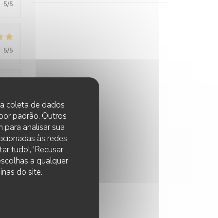
:
5
/5
:
5
/5
:
5
/5
 na coleta de dados
 por padrão. Outros
 para analisar sua
lacionadas às redes
:
5
/5
ar tudo', 'Recusar
 escolhas a qualquer
nas do site.