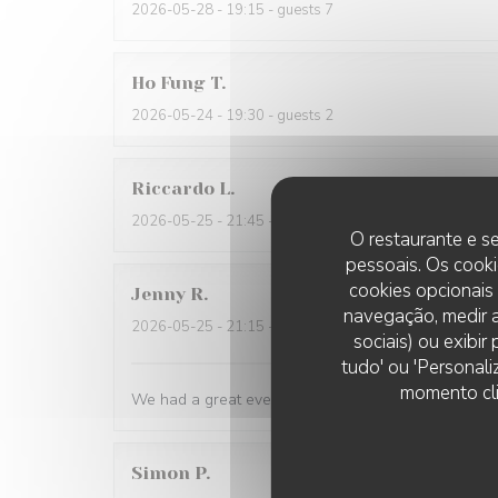
2026-05-28
- 19:15 - guests 7
Ho Fung
T
2026-05-24
- 19:30 - guests 2
Riccardo
L
2026-05-25
- 21:45 - guests 2
O restaurante e se
pessoais. Os cooki
cookies opcionais
Jenny
R
navegação, medir a
2026-05-25
- 21:15 - guests 2
sociais) ou exibi
tudo' ou 'Personali
momento cli
We had a great evening at Essencial. The staff was
Simon
P