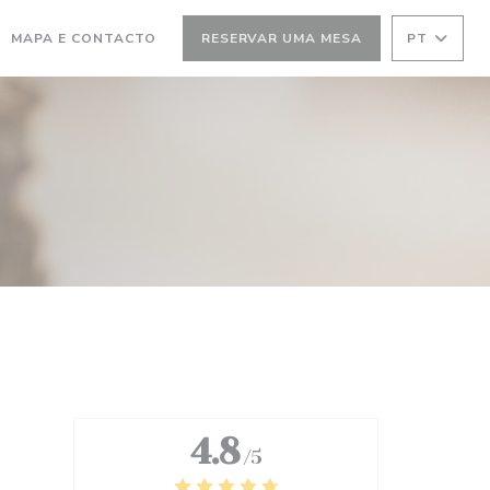
MA NOVA JANELA))
(ABRE NUMA NOVA JANELA))
MAPA E CONTACTO
RESERVAR UMA MESA
PT
4.8
/5