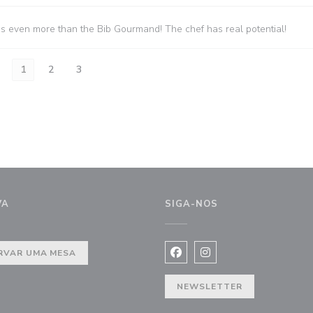
es even more than the Bib Gourmand! The chef has real potential!
1
2
3
VA
SIGA-NOS
nela))
RVAR UMA MESA
Facebook ((abre numa nova j
Instagram ((abre numa 
NEWSLETTER