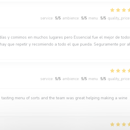
service
:
5
/5
ambience
:
5
/5
menu
:
5
/5
quality_price
días y comimos en muchos lugares pero Essencial fue el mejor de todo
 hay que repetir y recomiendo a todo el que pueda. Seguramente por a
service
:
5
/5
ambience
:
5
/5
menu
:
5
/5
quality_price
 tasting menu of sorts and the team was great helping making a wine