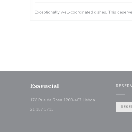
Exceptionally well-coordinated dishes. This deserv
Essencial
RESER
((abre numa nova ja
176 Rua da Rosa 1200-407 Lisboa
RESE
21 157 3713