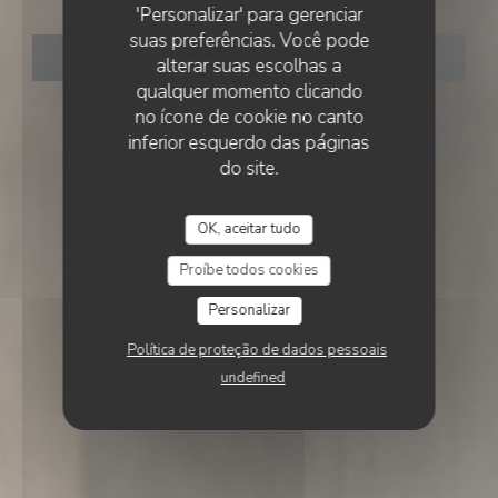
Essencial
'Personalizar' para gerenciar
suas preferências. Você pode
RESERVAR UMA MESA
alterar suas escolhas a
qualquer momento clicando
no ícone de cookie no canto
inferior esquerdo das páginas
do site.
OK, aceitar tudo
Proíbe todos cookies
Personalizar
Política de proteção de dados pessoais
undefined