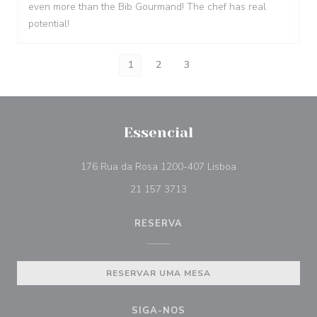
even more than the Bib Gourmand! The chef has real
potential!
1
2
3
Essencial
((abre numa nova 
176 Rua da Rosa 1200-407 Lisboa
21 157 3713
RESERVA
RESERVAR UMA MESA
SIGA-NOS