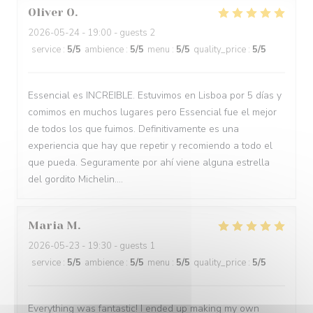
Oliver
O
2026-05-24
- 19:00 - guests 2
service
:
5
/5
ambience
:
5
/5
menu
:
5
/5
quality_price
:
5
/5
Essencial es INCREIBLE. Estuvimos en Lisboa por 5 días y
comimos en muchos lugares pero Essencial fue el mejor
de todos los que fuimos. Definitivamente es una
experiencia que hay que repetir y recomiendo a todo el
que pueda. Seguramente por ahí viene alguna estrella
del gordito Michelin....
Maria
M
2026-05-23
- 19:30 - guests 1
service
:
5
/5
ambience
:
5
/5
menu
:
5
/5
quality_price
:
5
/5
Everything was fantastic! I ended up making my own