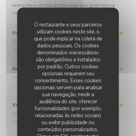
tasting menu of sorts and the team was great helping
making a wine paring for each course.
O restaurante e seus parceiros
utilizam cookies neste site, o
David
W
que pode implicar na coleta de
2026-05-28
- 19:15 - guests 7
dados pessoais. Os cookies
service
:
5
/5
ambience
:
5
/5
menu
:
5
/5
quality_price
:
5
/5
denominados «necessários»
são obrigatórios e instalados
por padrão. Outros cookies
Ho Fung
T
opcionais requerem seu
2026-05-24
- 19:30 - guests 2
consentimento. Esses cookies
service
:
5
/5
ambience
:
5
/5
menu
:
5
/5
quality_price
:
5
/5
opcionais servem para analisar
sua navegação, medir a
audiência do site, oferecer
Riccardo
L
funcionalidades (por exemplo,
2026-05-25
- 21:45 - guests 2
relacionadas às redes sociais)
service
:
5
/5
ambience
:
4
/5
menu
:
5
/5
quality_price
:
5
/5
ou exibir publicidade ou
conteúdos personalizados.