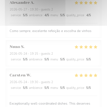
Alexandre
A
2026-05-27
- 19:30 - guests 2
service
:
5
/5
ambience
:
4
/5
menu
:
5
/5
quality_price
:
4
/5
Como sempre, excelente refeição e escolha de vinhos
Nuno
S
2026-05-24
- 19:15 - guests 2
service
:
5
/5
ambience
:
5
/5
menu
:
5
/5
quality_price
:
5
/5
Carsten
W
2026-05-24
- 19:30 - guests 2
service
:
5
/5
ambience
:
5
/5
menu
:
5
/5
quality_price
:
5
/5
Exceptionally well-coordinated dishes. This deserves