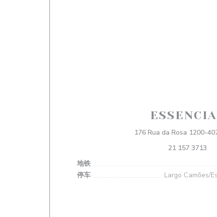
ESSENCIA
176 Rua da Rosa 1200-407
21 157 3713
地铁
停车
Largo Camões/Es