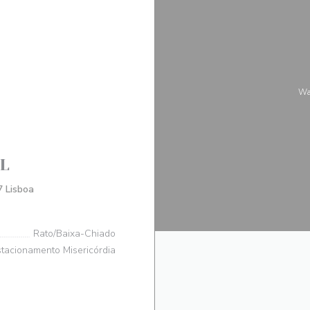
W
L
((在新窗口中打开))
 Lisboa
Rato/Baixa-Chiado
tacionamento Misericórdia