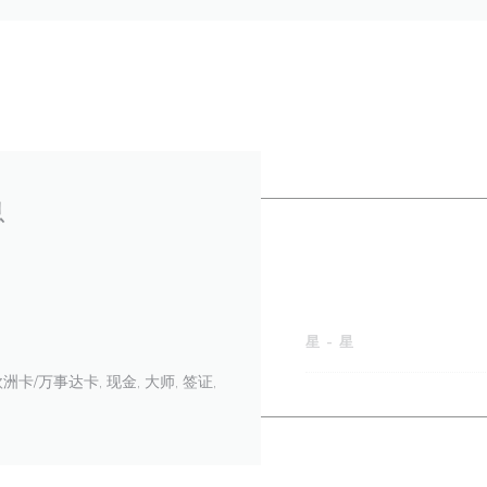
息
星
-
星
, 欧洲卡/万事达卡, 现金, 大师, 签证,