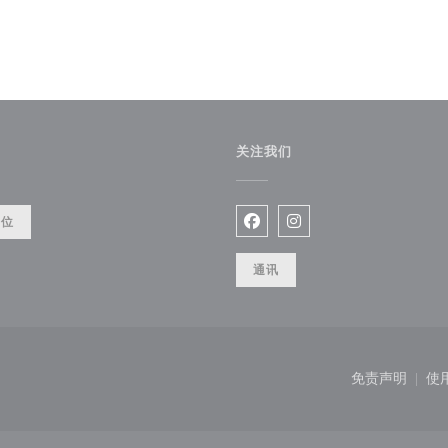
关注我们
餐位
Facebook ((在新窗口中打开)
Instagram ((在新窗口
通讯
口中打开))
免责声明
使
((在新窗