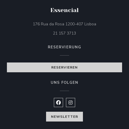
Essencial
((öffnet ein neues 
176 Rua da Rosa 1200-407 Lisboa
21 157 3713
RESERVIERUNG
RESERVIEREN
UNS FOLGEN
Facebook ((öffnet ein neues Fenste
Instagram ((öffnet ein neues 
NEWSLETTER