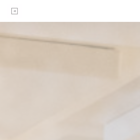
Πίνακας διαχείρισης "Μπισκότων" (Cookies)