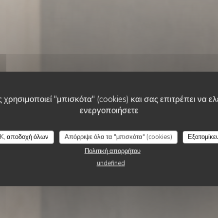
 χρησιμοποιεί "μπισκότα" (cookies) και σας επιτρέπει να ελέ
ενεργοποιήσετε
•
LISBOA
K, αποδοχή όλων
Απόρριψε όλα τα "μπισκότα" (cookies)
Εξατομίκε
Essencial
Πολιτική απορρήτου
undefined
ΚΆΝΤΕ ΚΡΆΤΗΣΗ ΤΡΑΠΕΖΙΟΎ