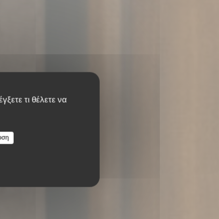
γξετε τι θέλετε να
υση