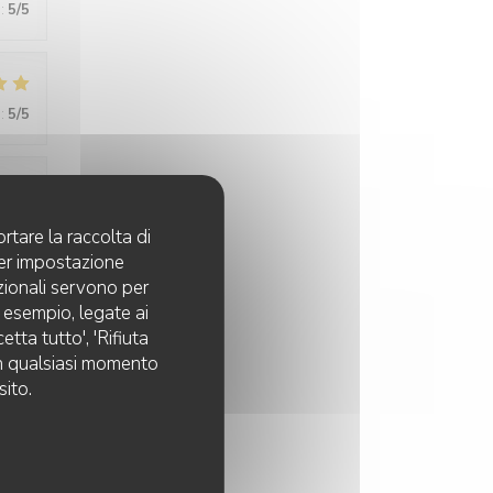
:
5
/5
:
5
/5
:
5
/5
rtare la raccolta di
per impostazione
pzionali servono per
d esempio, legate ai
:
5
/5
tta tutto', 'Rifiuta
 in qualsiasi momento
sito.