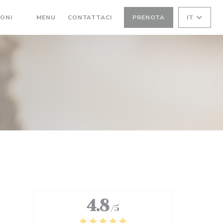
((APRE UNA NUOVA FINESTRA))
IONI
MENU
CONTATTACI
PRENOTA
IT
((APRE UNA NUOVA FINESTRA))
4.8
/5