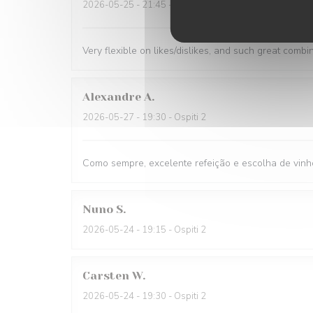
2026-05-25
- 21:45 - Ospiti 1
Very flexible on likes/dislikes, and such great combi
Alexandre
A
2026-05-27
- 19:30 - Ospiti 2
Como sempre, excelente refeição e escolha de vinh
Nuno
S
2026-05-24
- 19:15 - Ospiti 2
Carsten
W
2026-05-24
- 19:30 - Ospiti 2