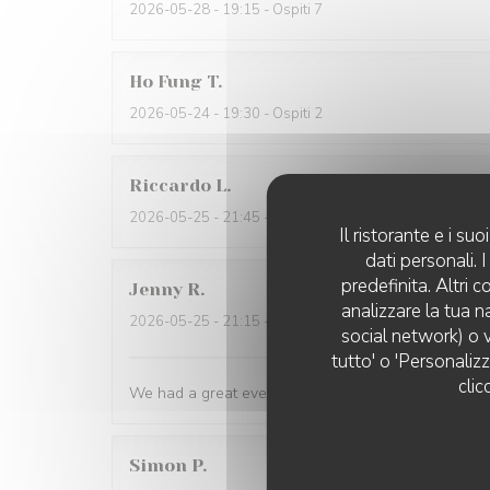
2026-05-28
- 19:15 - Ospiti 7
Ho Fung
T
2026-05-24
- 19:30 - Ospiti 2
Riccardo
L
2026-05-25
- 21:45 - Ospiti 2
Il ristorante e i s
dati personali.
predefinita. Altri 
Jenny
R
analizzare la tua n
2026-05-25
- 21:15 - Ospiti 2
social network) o v
tutto' o 'Personaliz
clic
We had a great evening at Essencial. The staff was
Simon
P