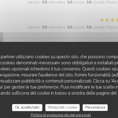
Servizio
:
5
/5
Atmosfera
:
5
/5
Cucina
:
5
/5
Qualità / Prezzo
Servizio
:
5
/5
Atmosfera
:
5
/5
Cucina
:
5
/5
Qualità / Prezzo
Servizio
:
5
/5
Atmosfera
:
4
/5
Cucina
:
5
/5
Qualità / Prezzo
uoi partner utilizzano cookies su questo sito, che possono compo
 I cookies denominati «necessari» sono obbligatori e installati 
cookies opzionali richiedono il tuo consenso. Questi cookies o
avigazione, misurare l'audience del sito, fornire funzionalità (a
Servizio
:
5
/5
Atmosfera
:
5
/5
Cucina
:
5
/5
Qualità / Prezzo
isualizzare pubblicità o contenuti personalizzati. Clicca su 'Acce
za' per gestire le tue preferenze. Puoi modificare le tue scelte
cando sull'icona del cookie in basso a sinistra delle pagine del 
 wonderful and the food was excellent!
Ok, accetta tutto
Rifiuta tutti i cookie
Personalizza
Politica di protezione dei dati personali