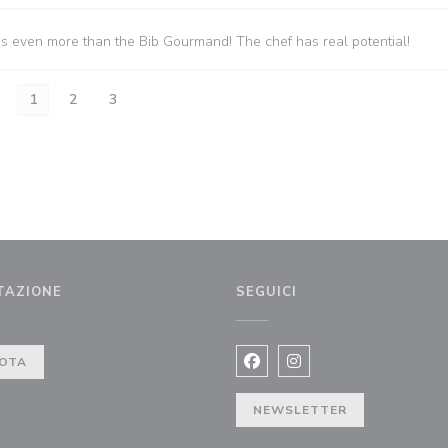
es even more than the Bib Gourmand! The chef has real potential!
1
2
3
TAZIONE
SEGUICI
estra))
OTA
Facebook ((apre una nuova fi
Instagram ((apre una n
NEWSLETTER