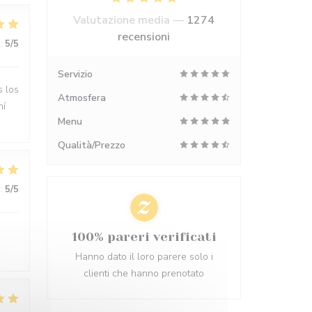
Valutazione media —
1274
recensioni
:
5
/5
Servizio
s los
Atmosfera
hí
Menu
Qualità/Prezzo
:
5
/5
100% pareri verificati
Hanno dato il loro parere solo i
clienti che hanno prenotato