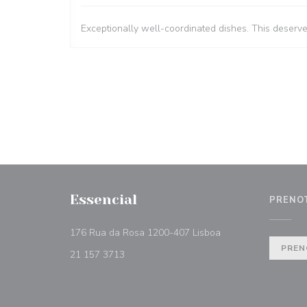
Exceptionally well-coordinated dishes. This deserv
Essencial
PRENO
((apre una nuova fin
176 Rua da Rosa 1200-407 Lisboa
PREN
21 157 3713