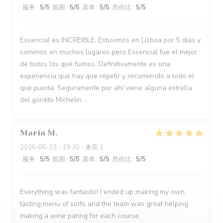
服务
:
5
/5
氛围
:
5
/5
菜单
:
5
/5
质价比
:
5
/5
Essencial es INCREIBLE. Estuvimos en Lisboa por 5 días y
comimos en muchos lugares pero Essencial fue el mejor
de todos los que fuimos. Definitivamente es una
experiencia que hay que repetir y recomiendo a todo el
que pueda. Seguramente por ahí viene alguna estrella
del gordito Michelin....
Maria
M
2026-05-23
- 19:30 - 来宾 1
服务
:
5
/5
氛围
:
5
/5
菜单
:
5
/5
质价比
:
5
/5
Everything was fantastic! I ended up making my own
tasting menu of sorts and the team was great helping
making a wine paring for each course.