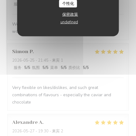
个性化
服务
:
5
/5
氛围
:
5
/5
菜单
:
5
/5
质价比
:
5
/5
保密政策
undefined
We had a great evening at Essencial. The staff was
wonderful and the food was excellent!
Simon
P
2026-05-25
- 21:45 - 来宾 1
服务
:
5
/5
氛围
:
5
/5
菜单
:
5
/5
质价比
:
5
/5
Very flexible on likes/dislikes, and such great
combinations of flavours - especially the caviar and
chocolate
Alexandre
A
2026-05-27
- 19:30 - 来宾 2