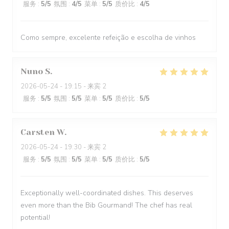
服务
:
5
/5
氛围
:
4
/5
菜单
:
5
/5
质价比
:
4
/5
Como sempre, excelente refeição e escolha de vinhos
Nuno
S
2026-05-24
- 19:15 - 来宾 2
服务
:
5
/5
氛围
:
5
/5
菜单
:
5
/5
质价比
:
5
/5
Carsten
W
2026-05-24
- 19:30 - 来宾 2
服务
:
5
/5
氛围
:
5
/5
菜单
:
5
/5
质价比
:
5
/5
Exceptionally well-coordinated dishes. This deserves
even more than the Bib Gourmand! The chef has real
potential!