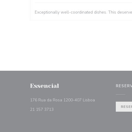
Exceptionally well-coordinated dishes. This deserv
Essencial
RESER
((opent in een nieuw
176 Rua da Rosa 1200-407 Lisboa
RESE
21 157 3713