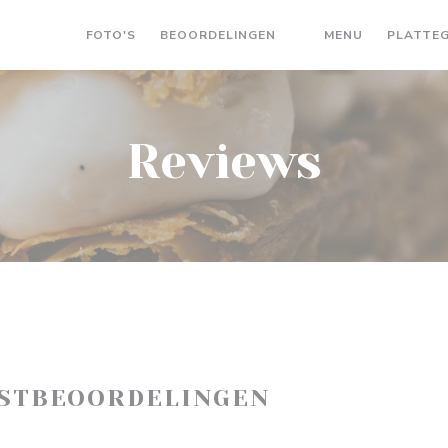
((OPENT IN 
FOTO'S
BEOORDELINGEN
MENU
PLATTE
((OPENT IN EEN NIEU
Reviews
ASTBEOORDELINGEN