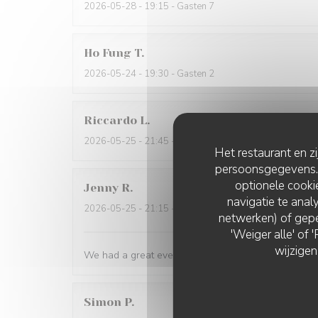
2026-05-28
- 19:15 - Gasten 7
Ho Fung
T
2026-05-24
- 19:30 - Gasten 2
Riccardo
L
2026-05-25
- 21:45 - Gasten 2
Het restaurant en z
persoonsgegevens. '
optionele cook
Jenny
R
navigatie te analy
2026-05-25
- 21:15 - Gasten 2
netwerken) of gepe
'Weiger alle' of
wijzigen
We had a great evening at Essencial. The staff was
Simon
P