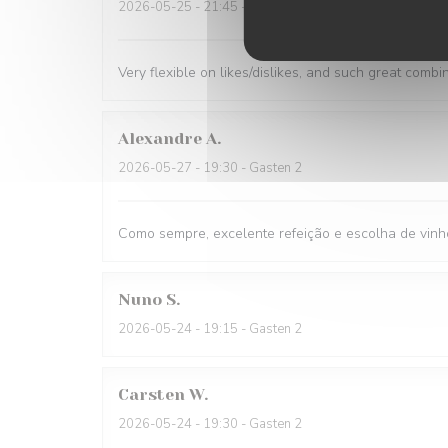
2026-05-25
- 21:45 - Gasten 1
Very flexible on likes/dislikes, and such great combi
Alexandre
A
2026-05-27
- 19:30 - Gasten 2
Como sempre, excelente refeição e escolha de vinh
Nuno
S
2026-05-24
- 19:15 - Gasten 2
Carsten
W
2026-05-24
- 19:30 - Gasten 2