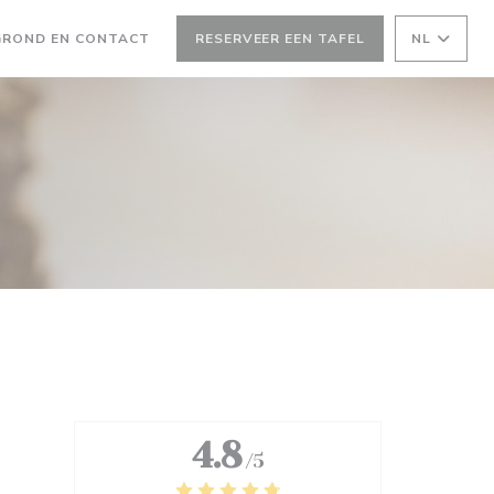
EEN NIEUW VENSTER))
GROND EN CONTACT
RESERVEER EEN TAFEL
NL
W VENSTER))
4.8
/5