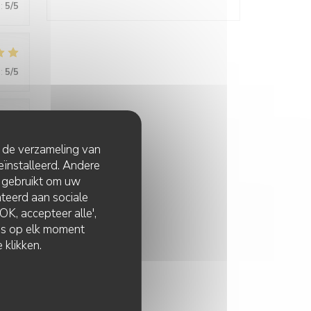
:
5
/5
:
5
/5
:
5
/5
t de verzameling van
eïnstalleerd. Andere
 gebruikt om uw
lateerd aan sociale
:
5
/5
K, accepteer alle',
zes op elk moment
 klikken.