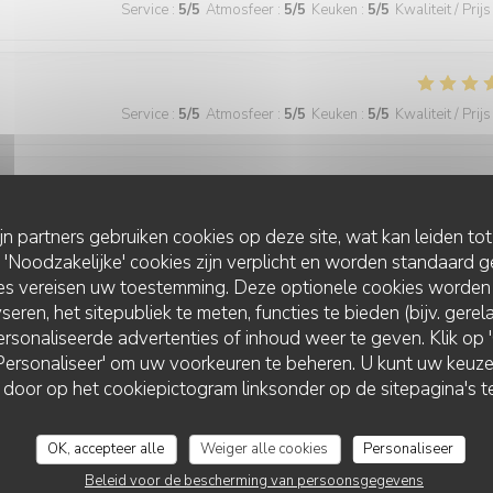
Service
:
5
/5
Atmosfeer
:
5
/5
Keuken
:
5
/5
Kwaliteit / Prijs
Service
:
5
/5
Atmosfeer
:
5
/5
Keuken
:
5
/5
Kwaliteit / Prijs
Service
:
5
/5
Atmosfeer
:
4
/5
Keuken
:
5
/5
Kwaliteit / Prijs
ijn partners gebruiken cookies op deze site, wat kan leiden to
Noodzakelijke' cookies zijn verplicht en worden standaard g
ies vereisen uw toestemming. Deze optionele cookies worden
seren, het sitepubliek te meten, functies te bieden (bijv. gere
Service
:
5
/5
Atmosfeer
:
5
/5
Keuken
:
5
/5
Kwaliteit / Prijs
rsonaliseerde advertenties of inhoud weer te geven. Klik op 'O
 'Personaliseer' om uw voorkeuren te beheren. U kunt uw keu
 door op het cookiepictogram linksonder op de sitepagina's te
 wonderful and the food was excellent!
OK, accepteer alle
Weiger alle cookies
Personaliseer
Beleid voor de bescherming van persoonsgegevens