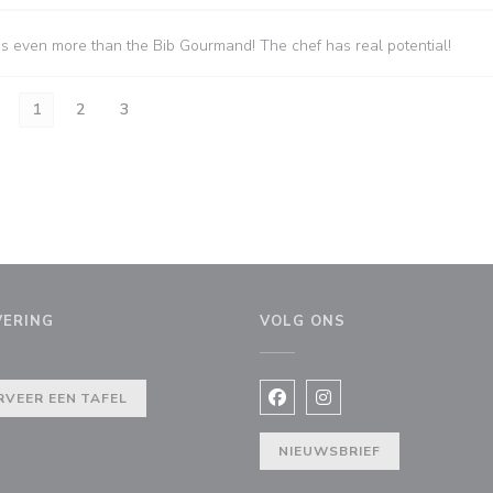
es even more than the Bib Gourmand! The chef has real potential!
1
2
3
VERING
VOLG ONS
 venster))
RVEER EEN TAFEL
Facebook ((opent in een nie
Instagram ((opent in e
NIEUWSBRIEF