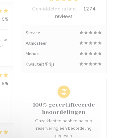
Gemiddelde rating —
1274
reviews
:
5
/5
Service
s los
Atmosfeer
hí
Menu's
Kwaliteit/Prijs
:
5
/5
100% gecertificeerde
beoordelingen
Onze klanten hebben na hun
reservering een beoordeling
gegeven