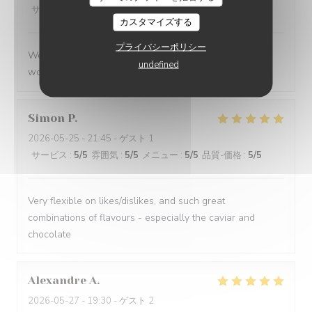
サービス
:
5
/5
雰囲気
:
5
/5
メニュー
:
5
/5
品質-価格
:
5
/5
カスタマイズする
プライバシーポリシー
We had a great evening at Essencial. The staff was
undefined
wonderful and the food was excellent!
Simon
P
2026-05-25
- 21:45 - ゲスト 1
サービス
:
5
/5
雰囲気
:
5
/5
メニュー
:
5
/5
品質-価格
:
5
/5
Very flexible on likes/dislikes, and such great
combinations of flavours - especially the caviar and
chocolate
Alexandre
A
2026-05-27
- 19:30 - ゲスト 2