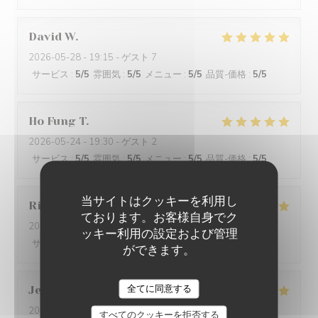
David
W
2026-05-28
- 19:15 - ゲスト 7
サービス
:
5
/5
雰囲気
:
5
/5
メニュー
:
5
/5
品質-価格
:
5
/5
Ho Fung
T
2026-05-24
- 19:30 - ゲスト 2
サービス
:
5
/5
雰囲気
:
5
/5
メニュー
:
5
/5
品質-価格
:
5
/5
当サイトはクッキーを利用し
Riccardo
L
ております。お客様自身でク
2026-05-25
- 21:45 - ゲスト 2
ッキー利用の設定および管理
サービス
:
5
/5
雰囲気
:
4
/5
メニュー
:
5
/5
品質-価格
:
5
/5
ができます。
全てに同意する
Jenny
R
2026-05-25
- 21:15 - ゲスト 2
すべてのクッキーを拒否する