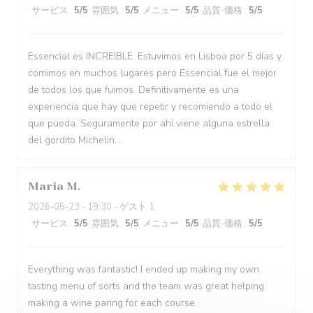
サービス
:
5
/5
雰囲気
:
5
/5
メニュー
:
5
/5
品質-価格
:
5
/5
Essencial es INCREIBLE. Estuvimos en Lisboa por 5 días y
comimos en muchos lugares pero Essencial fue el mejor
de todos los que fuimos. Definitivamente es una
experiencia que hay que repetir y recomiendo a todo el
que pueda. Seguramente por ahí viene alguna estrella
del gordito Michelin....
Maria
M
2026-05-23
- 19:30 - ゲスト 1
サービス
:
5
/5
雰囲気
:
5
/5
メニュー
:
5
/5
品質-価格
:
5
/5
Everything was fantastic! I ended up making my own
tasting menu of sorts and the team was great helping
making a wine paring for each course.