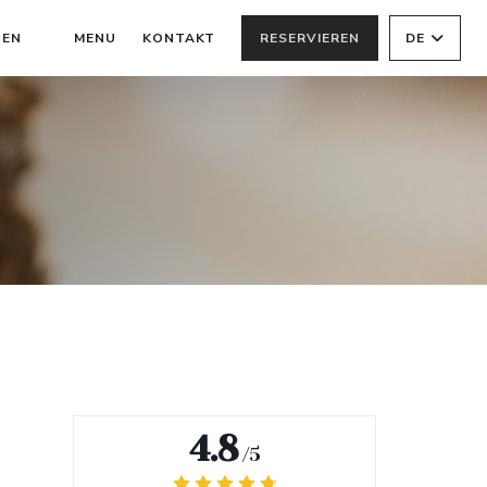
((ÖFFNET EIN NEUES FENSTER))
NEN
MENU
KONTAKT
RESERVIEREN
DE
((ÖFFNET EIN NEUES FENSTER))
4.8
/5