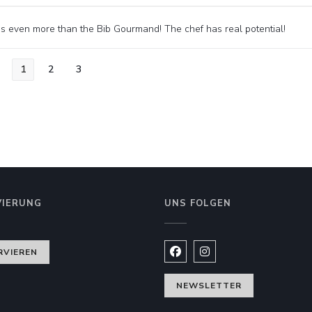
es even more than the Bib Gourmand! The chef has real potential!
1
2
3
VIERUNG
UNS FOLGEN
nster))
RVIEREN
Facebook ((öffnet ein neues
Instagram ((öffnet ein
NEWSLETTER