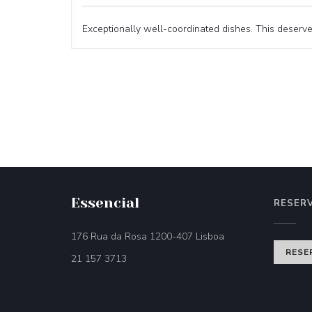
Exceptionally well-coordinated dishes. This deserv
Essencial
RESER
((öffnet ein neues Fe
176 Rua da Rosa 1200-407 Lisboa
RESE
21 157 3713