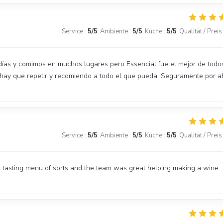
Service
:
5
/5
Ambiente
:
5
/5
Küche
:
5
/5
Qualität / Preis
días y comimos en muchos lugares pero Essencial fue el mejor de todo
 hay que repetir y recomiendo a todo el que pueda. Seguramente por a
Service
:
5
/5
Ambiente
:
5
/5
Küche
:
5
/5
Qualität / Preis
 tasting menu of sorts and the team was great helping making a wine