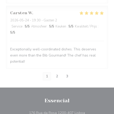
Carsten
W
2026-05-24
- 19:30 - Gasten 2
Service
:
5
/5
Atmosfeer
:
5
/5
Keuken
:
5
/5
Kwaliteit / Prijs
:
5
/5
Exceptionally well-coordinated dishes. This deserves
even more than the Bib Gourmand! The chef has real
potential!
1
2
3
Essencial
((opent in een nie
176 Rua da Rosa 1200-407 Lisboa