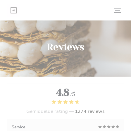
Cookies beheer paneel
Reviews
4.8
/5
Gemiddelde rating —
1274 reviews
Service