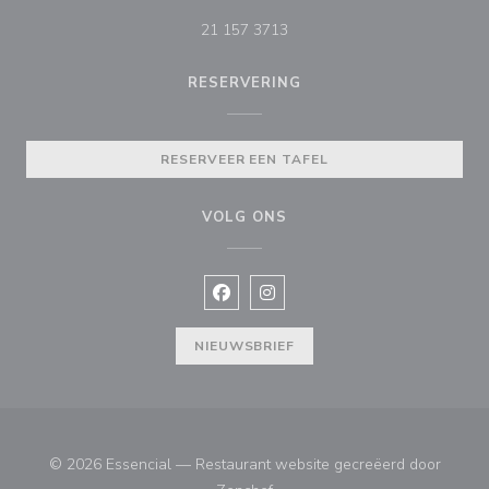
21 157 3713
RESERVERING
RESERVEER EEN TAFEL
VOLG ONS
Facebook ((opent in een nieuw vens
Instagram ((opent in een nieu
NIEUWSBRIEF
© 2026 Essencial — Restaurant website gecreëerd door