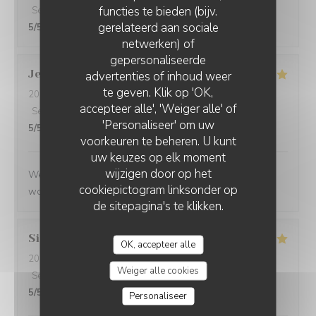
functies te bieden (bijv.
Service
:
5
/5
Atmosfeer
:
4
/5
Keuken
:
5
/5
Kwaliteit / Prijs
:
gerelateerd aan sociale
5
/5
netwerken) of
gepersonaliseerde
Jenny
R
advertenties of inhoud weer
te geven. Klik op 'OK,
2026-05-25
- 21:15 - Gasten 2
accepteer alle', 'Weiger alle' of
Service
:
5
/5
Atmosfeer
:
5
/5
Keuken
:
5
/5
Kwaliteit / Prijs
:
'Personaliseer' om uw
5
/5
voorkeuren te beheren. U kunt
uw keuzes op elk moment
wijzigen door op het
We had a great evening at Essencial. The staff was
cookiepictogram linksonder op
wonderful and the food was excellent!
de sitepagina's te klikken.
Simon
P
OK, accepteer alle
2026-05-25
- 21:45 - Gasten 1
Weiger alle cookies
Service
:
5
/5
Atmosfeer
:
5
/5
Keuken
:
5
/5
Kwaliteit / Prijs
:
5
/5
Personaliseer