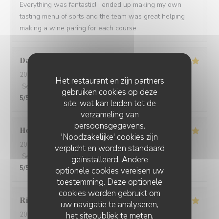
Everything was fantastic! I ended up making my own
tasting menu of sorts and the team was great helping
making a wine paring for each course.
David
W
2026-05-28
- 19:15 - Gasten 7
Het restaurant en zijn partners
Service
:
5
/5
Atmosfeer
:
5
/5
Keuken
:
5
/5
Kwaliteit / Prijs
:
gebruiken cookies op deze
5
/5
site, wat kan leiden tot de
verzameling van
persoonsgegevens.
Ho Fung
T
'Noodzakelijke' cookies zijn
2026-05-24
- 19:30 - Gasten 2
verplicht en worden standaard
Service
:
5
/5
Atmosfeer
:
5
/5
Keuken
:
5
/5
Kwaliteit / Prijs
:
geïnstalleerd. Andere
5
/5
optionele cookies vereisen uw
toestemming. Deze optionele
cookies worden gebruikt om
Riccardo
L
uw navigatie te analyseren,
het sitepubliek te meten,
2026-05-25
- 21:45 - Gasten 2