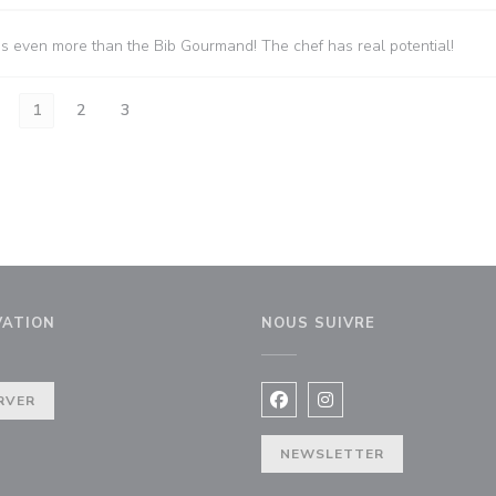
es even more than the Bib Gourmand! The chef has real potential!
1
2
3
VATION
NOUS SUIVRE
 fenêtre))
RVER
Facebook ((ouvre une nouvel
Instagram ((ouvre une 
NEWSLETTER