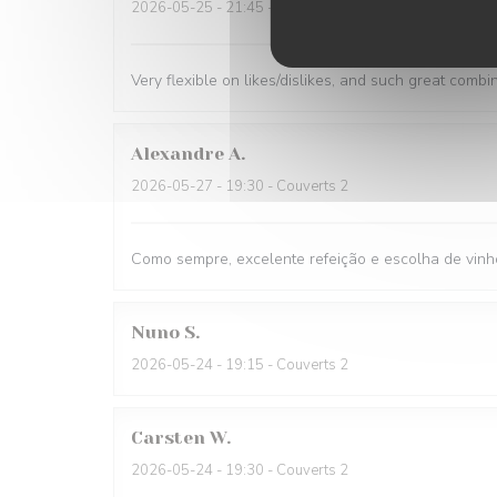
2026-05-25
- 21:45 - Couverts 1
Very flexible on likes/dislikes, and such great combi
Alexandre
A
2026-05-27
- 19:30 - Couverts 2
Como sempre, excelente refeição e escolha de vinh
Nuno
S
2026-05-24
- 19:15 - Couverts 2
Carsten
W
2026-05-24
- 19:30 - Couverts 2