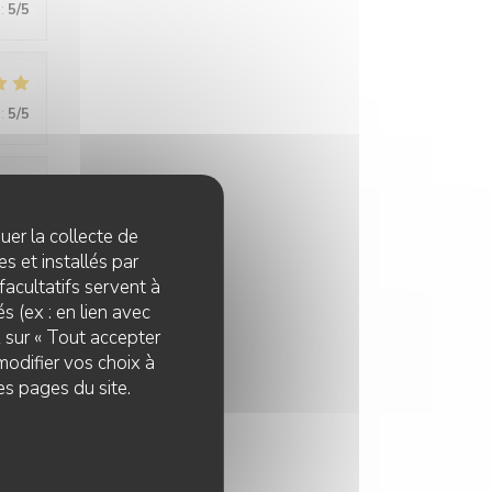
:
5
/5
:
5
/5
:
5
/5
quer la collecte de
s et installés par
facultatifs servent à
s (ex : en lien avec
:
5
/5
z sur « Tout accepter
modifier vos choix à
es pages du site.