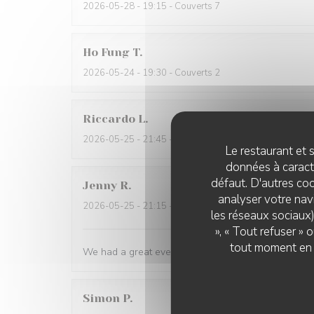
2026-05-28
- 19:15 - Couverts 7
Ho Fung
T
2026-05-24
- 19:30 - Couverts 2
Riccardo
L
2026-05-25
- 21:45 - Couverts 2
Le restaurant et s
données à caractè
défaut. D'autres coo
Jenny
R
analyser votre navi
2026-05-25
- 21:15 - Couverts 2
les réseaux sociaux)
», « Tout refuser »
tout moment en c
We had a great evening at Essencial. The staff was
Simon
P