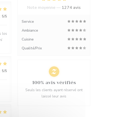
Note moyenne —
1274 avis
:
5
/5
Service
Ambiance
s los
Cuisine
hí
Qualité/Prix
:
5
/5
100% avis vérifiés
Seuls les clients ayant réservé ont
laissé leur avis