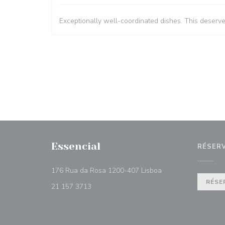
Exceptionally well-coordinated dishes. This deserv
Essencial
RÉSER
((ouvre une nouvelle
176 Rua da Rosa 1200-407 Lisboa
RÉSE
21 157 3713