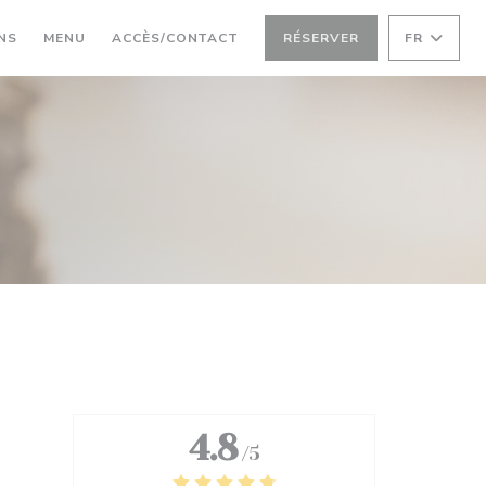
((OUVRE UNE NOUVELLE FENÊTRE))
((OUVRE UNE NOUVELLE FENÊTRE))
NS
MENU
ACCÈS/CONTACT
RÉSERVER
FR
4.8
/5