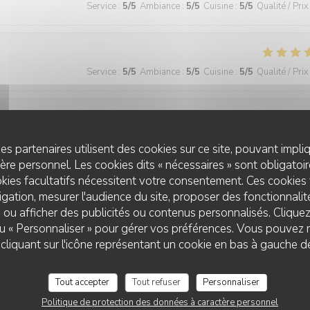
Service
:
5
/5
Ambiance
:
5
/5
Cuisine
:
5
/5
Qualité / Prix
Service
:
5
/5
Ambiance
:
5
/5
Cuisine
:
5
/5
Qualité / Prix
Service
:
5
/5
Ambiance
:
4
/5
Cuisine
:
5
/5
Qualité / Prix
es partenaires utilisent des cookies sur ce site, pouvant impli
re personnel. Les cookies dits « nécessaires » sont obligatoire
kies facultatifs nécessitent votre consentement. Ces cookies 
gation, mesurer l'audience du site, proposer des fonctionnalité
Service
:
5
/5
Ambiance
:
5
/5
Cuisine
:
5
/5
Qualité / Prix
 ou afficher des publicités ou contenus personnalisés. Clique
 ou « Personnaliser » pour gérer vos préférences. Vous pouvez 
liquant sur l'icône représentant un cookie en bas à gauche d
 wonderful and the food was excellent!
Tout accepter
Tout refuser
Personnaliser
Politique de protection des données à caractère personnel