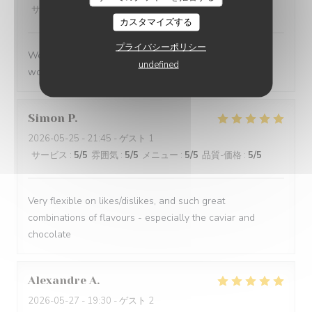
サービス
:
5
/5
雰囲気
:
5
/5
メニュー
:
5
/5
品質-価格
:
5
/5
カスタマイズする
プライバシーポリシー
We had a great evening at Essencial. The staff was
undefined
wonderful and the food was excellent!
Simon
P
2026-05-25
- 21:45 - ゲスト 1
サービス
:
5
/5
雰囲気
:
5
/5
メニュー
:
5
/5
品質-価格
:
5
/5
Very flexible on likes/dislikes, and such great
combinations of flavours - especially the caviar and
chocolate
Alexandre
A
2026-05-27
- 19:30 - ゲスト 2