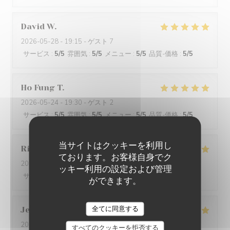
David
W
2026-05-28
- 19:15 - ゲスト 7
サービス
:
5
/5
雰囲気
:
5
/5
メニュー
:
5
/5
品質-価格
:
5
/5
Ho Fung
T
2026-05-24
- 19:30 - ゲスト 2
サービス
:
5
/5
雰囲気
:
5
/5
メニュー
:
5
/5
品質-価格
:
5
/5
当サイトはクッキーを利用し
Riccardo
L
ております。お客様自身でク
2026-05-25
- 21:45 - ゲスト 2
ッキー利用の設定および管理
サービス
:
5
/5
雰囲気
:
4
/5
メニュー
:
5
/5
品質-価格
:
5
/5
ができます。
全てに同意する
Jenny
R
2026-05-25
- 21:15 - ゲスト 2
すべてのクッキーを拒否する