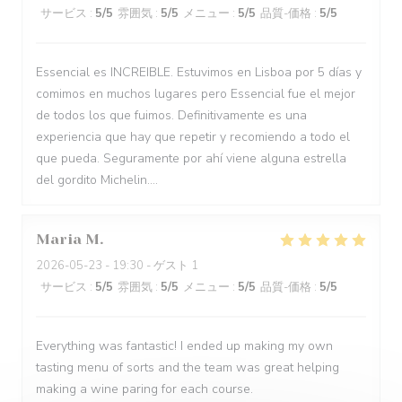
サービス
:
5
/5
雰囲気
:
5
/5
メニュー
:
5
/5
品質-価格
:
5
/5
Essencial es INCREIBLE. Estuvimos en Lisboa por 5 días y
comimos en muchos lugares pero Essencial fue el mejor
de todos los que fuimos. Definitivamente es una
experiencia que hay que repetir y recomiendo a todo el
que pueda. Seguramente por ahí viene alguna estrella
del gordito Michelin....
Maria
M
2026-05-23
- 19:30 - ゲスト 1
サービス
:
5
/5
雰囲気
:
5
/5
メニュー
:
5
/5
品質-価格
:
5
/5
Everything was fantastic! I ended up making my own
tasting menu of sorts and the team was great helping
making a wine paring for each course.