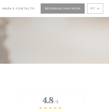
MA NOVA JANELA))
(ABRE NUMA NOVA JANELA))
MAPA E CONTACTO
RESERVAR UMA MESA
PT
4.8
/5