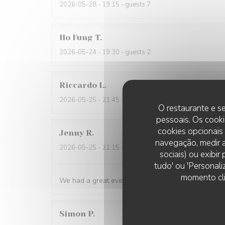
2026-05-28
- 19:15 - guests 7
Ho Fung
T
2026-05-24
- 19:30 - guests 2
Riccardo
L
2026-05-25
- 21:45 - guests 2
O restaurante e se
pessoais. Os cooki
cookies opcionais
Jenny
R
navegação, medir a
2026-05-25
- 21:15 - guests 2
sociais) ou exibi
tudo' ou 'Personali
momento cli
We had a great evening at Essencial. The staff was
Simon
P