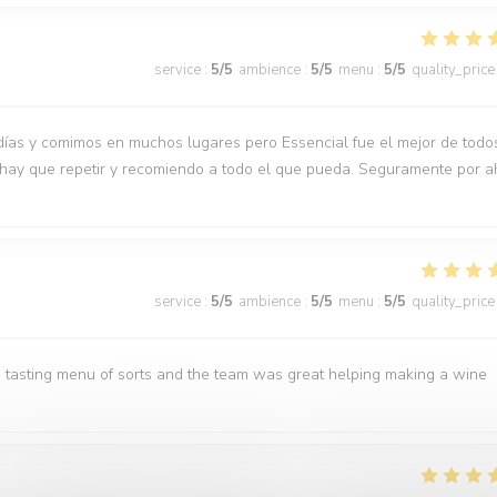
service
:
5
/5
ambience
:
5
/5
menu
:
5
/5
quality_price
días y comimos en muchos lugares pero Essencial fue el mejor de todo
 hay que repetir y recomiendo a todo el que pueda. Seguramente por a
service
:
5
/5
ambience
:
5
/5
menu
:
5
/5
quality_price
 tasting menu of sorts and the team was great helping making a wine