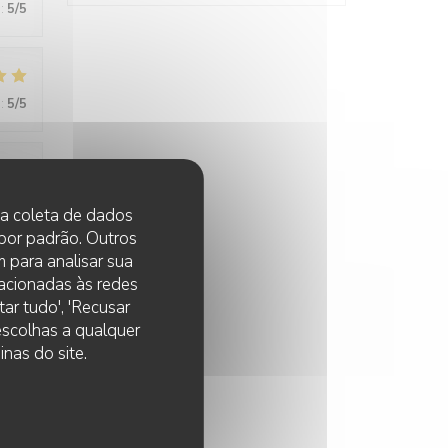
:
5
/5
:
5
/5
:
5
/5
 na coleta de dados
 por padrão. Outros
 para analisar sua
lacionadas às redes
:
5
/5
ar tudo', 'Recusar
 escolhas a qualquer
nas do site.