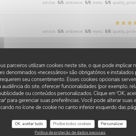
service
:
5
/5
ambience
:
5
/5
menu
:
5
/5
quality_price
service
:
5
/5
ambience
:
5
/5
menu
:
5
/5
quality_price
service
:
5
/5
ambience
:
4
/5
menu
:
5
/5
quality_price
us parceiros utilizam cookies neste site, o que pode implicar
es denominados «necessários» são obrigatórios e instalados
 requerem seu consentimento. Esses cookies opcionais servem
 audiência do site, oferecer funcionalidades (por exemplo, re
service
:
5
/5
ambience
:
5
/5
menu
:
5
/5
quality_price
r publicidade ou conteúdos personalizados. Clique em 'OK, aceit
zar' para gerenciar suas preferências. Você pode alterar suas
cando no ícone de cookie no canto inferior esquerdo das pági
 wonderful and the food was excellent!
OK, aceitar tudo
Proíbe todos cookies
Personalizar
Política de proteção de dados pessoais