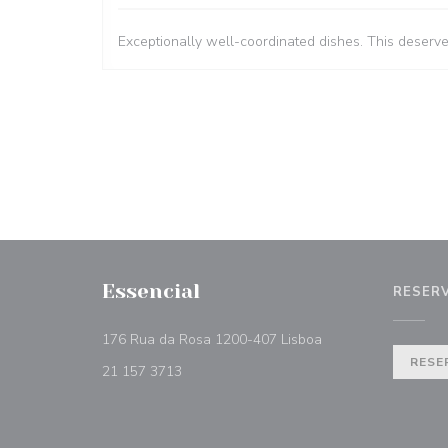
Exceptionally well-coordinated dishes. This deserv
Essencial
RESER
((abre numa nova ja
176 Rua da Rosa 1200-407 Lisboa
RESE
21 157 3713