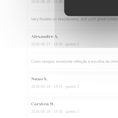
2026-05-25
- 21:45 - guests 1
Very flexible on likes/dislikes, and such great combi
Alexandre
A
2026-05-27
- 19:30 - guests 2
Como sempre, excelente refeição e escolha de vinh
Nuno
S
2026-05-24
- 19:15 - guests 2
Carsten
W
2026-05-24
- 19:30 - guests 2