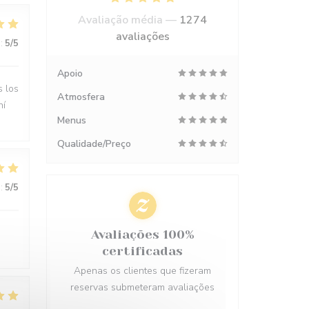
Avaliação média —
1274
avaliações
:
5
/5
Apoio
s los
Atmosfera
hí
Menus
Qualidade/Preço
:
5
/5
Avaliações 100%
certificadas
Apenas os clientes que fizeram
reservas submeteram avaliações