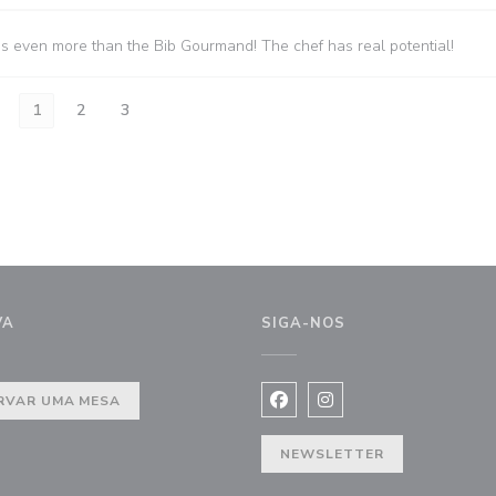
es even more than the Bib Gourmand! The chef has real potential!
1
2
3
VA
SIGA-NOS
nela))
RVAR UMA MESA
Facebook ((abre numa nova j
Instagram ((abre numa 
NEWSLETTER