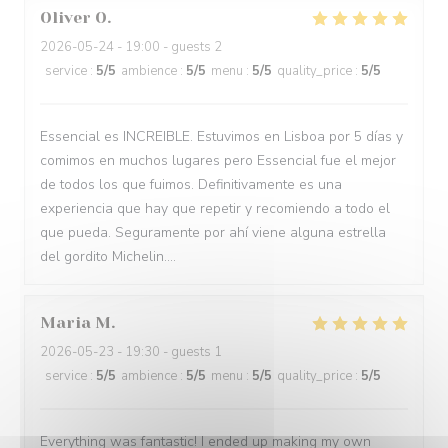
Oliver
O
2026-05-24
- 19:00 - guests 2
service
:
5
/5
ambience
:
5
/5
menu
:
5
/5
quality_price
:
5
/5
Essencial es INCREIBLE. Estuvimos en Lisboa por 5 días y
comimos en muchos lugares pero Essencial fue el mejor
de todos los que fuimos. Definitivamente es una
experiencia que hay que repetir y recomiendo a todo el
que pueda. Seguramente por ahí viene alguna estrella
del gordito Michelin....
Maria
M
2026-05-23
- 19:30 - guests 1
service
:
5
/5
ambience
:
5
/5
menu
:
5
/5
quality_price
:
5
/5
Everything was fantastic! I ended up making my own