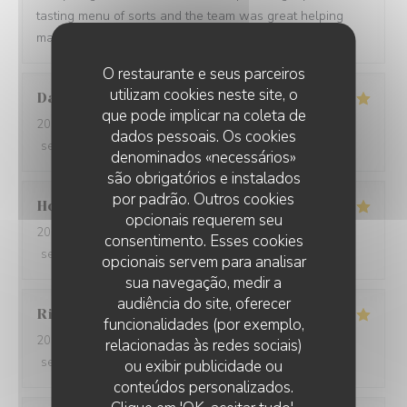
tasting menu of sorts and the team was great helping
making a wine paring for each course.
O restaurante e seus parceiros
utilizam cookies neste site, o
David
W
que pode implicar na coleta de
2026-05-28
- 19:15 - guests 7
dados pessoais. Os cookies
service
:
5
/5
ambience
:
5
/5
menu
:
5
/5
quality_price
:
5
/5
denominados «necessários»
são obrigatórios e instalados
por padrão. Outros cookies
Ho Fung
T
opcionais requerem seu
2026-05-24
- 19:30 - guests 2
consentimento. Esses cookies
service
:
5
/5
ambience
:
5
/5
menu
:
5
/5
quality_price
:
5
/5
opcionais servem para analisar
sua navegação, medir a
audiência do site, oferecer
Riccardo
L
funcionalidades (por exemplo,
2026-05-25
- 21:45 - guests 2
relacionadas às redes sociais)
service
:
5
/5
ambience
:
4
/5
menu
:
5
/5
quality_price
:
5
/5
ou exibir publicidade ou
conteúdos personalizados.