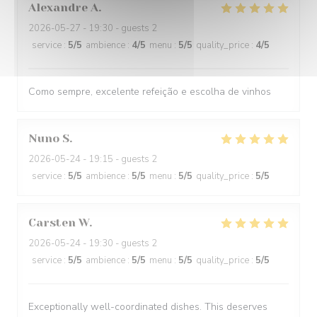
Alexandre
A
2026-05-27
- 19:30 - guests 2
service
:
5
/5
ambience
:
4
/5
menu
:
5
/5
quality_price
:
4
/5
Como sempre, excelente refeição e escolha de vinhos
Nuno
S
2026-05-24
- 19:15 - guests 2
service
:
5
/5
ambience
:
5
/5
menu
:
5
/5
quality_price
:
5
/5
Carsten
W
2026-05-24
- 19:30 - guests 2
service
:
5
/5
ambience
:
5
/5
menu
:
5
/5
quality_price
:
5
/5
Exceptionally well-coordinated dishes. This deserves