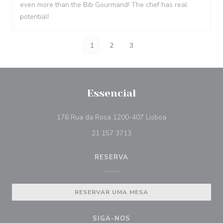
even more than the Bib Gourmand! The chef has real
potential!
1
2
3
Essencial
((abre numa nova 
176 Rua da Rosa 1200-407 Lisboa
21 157 3713
RESERVA
RESERVAR UMA MESA
SIGA-NOS