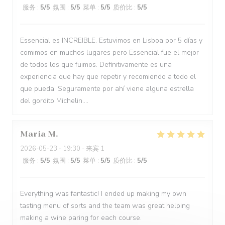
服务
:
5
/5
氛围
:
5
/5
菜单
:
5
/5
质价比
:
5
/5
Essencial es INCREIBLE. Estuvimos en Lisboa por 5 días y
comimos en muchos lugares pero Essencial fue el mejor
de todos los que fuimos. Definitivamente es una
experiencia que hay que repetir y recomiendo a todo el
que pueda. Seguramente por ahí viene alguna estrella
del gordito Michelin....
Maria
M
2026-05-23
- 19:30 - 来宾 1
服务
:
5
/5
氛围
:
5
/5
菜单
:
5
/5
质价比
:
5
/5
Everything was fantastic! I ended up making my own
tasting menu of sorts and the team was great helping
making a wine paring for each course.