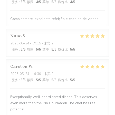
服务
:
5
/5
氛围
:
4
/5
菜单
:
5
/5
质价比
:
4
/5
Como sempre, excelente refeição e escolha de vinhos
Nuno
S
2026-05-24
- 19:15 - 来宾 2
服务
:
5
/5
氛围
:
5
/5
菜单
:
5
/5
质价比
:
5
/5
Carsten
W
2026-05-24
- 19:30 - 来宾 2
服务
:
5
/5
氛围
:
5
/5
菜单
:
5
/5
质价比
:
5
/5
Exceptionally well-coordinated dishes. This deserves
even more than the Bib Gourmand! The chef has real
potential!