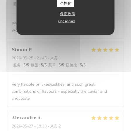
个性化
服务
:
5
/5
氛围
:
5
/5
菜单
:
5
/5
质价比
:
5
/5
保密政策
undefined
We had a great evening at Essencial. The staff was
wonderful and the food was excellent!
Simon
P
2026-05-25
- 21:45 - 来宾 1
服务
:
5
/5
氛围
:
5
/5
菜单
:
5
/5
质价比
:
5
/5
Very flexible on likes/dislikes, and such great
combinations of flavours - especially the caviar and
chocolate
Alexandre
A
2026-05-27
- 19:30 - 来宾 2