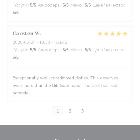
Услуги
:
5
/5
Атмосфера
:
5
/5
Меню
:
5
/5
Цена / качество
:
5
/5
Carsten
W
2026-05-24
- 19:30 - гости 2
Услуги
:
5
/5
Атмосфера
:
5
/5
Меню
:
5
/5
Цена / качество
:
5
/5
Exceptionally well-coordinated dishes. This deserves
even more than the Bib Gourmand! The chef has real
potential!
1
2
3