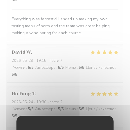
5
/5
Everything was fantastic! I ended up making my own
tasting menu of sorts and the team was great helping
making a wine paring for each course.
David
W
2026-05-28
- 19:15 - гости 7
Услуги
:
5
/5
Атмосфера
:
5
/5
Меню
:
5
/5
Цена / качество
:
5
/5
Ho Fung
T
2026-05-24
- 19:30 - гости 2
Услуги
:
5
/5
Атмосфера
:
5
/5
Меню
:
5
/5
Цена / качество
:
5
/5