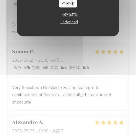
个性化
服务
:
5
/5
氛围
:
5
/5
菜单
:
5
/5
质价比
:
5
/5
保密政策
undefined
We had a great evening at Essencial. The staff was
wonderful and the food was excellent!
Simon
P
2026-05-25
- 21:45 - 来宾 1
服务
:
5
/5
氛围
:
5
/5
菜单
:
5
/5
质价比
:
5
/5
Very flexible on likes/dislikes, and such great
combinations of flavours - especially the caviar and
chocolate
Alexandre
A
2026-05-27
- 19:30 - 来宾 2