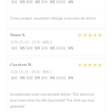
服务
:
5
/5
氛围
:
4
/5
菜单
:
5
/5
质价比
:
4
/5
Como sempre, excelente refeição e escolha de vinhos
Nuno
S
2026-05-24
- 19:15 - 来宾 2
服务
:
5
/5
氛围
:
5
/5
菜单
:
5
/5
质价比
:
5
/5
Carsten
W
2026-05-24
- 19:30 - 来宾 2
服务
:
5
/5
氛围
:
5
/5
菜单
:
5
/5
质价比
:
5
/5
Exceptionally well-coordinated dishes. This deserves
even more than the Bib Gourmand! The chef has real
potential!