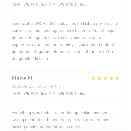
服务
:
5
/5
氛围
:
5
/5
菜单
:
5
/5
质价比
:
5
/5
Essencial es INCREIBLE. Estuvimos en Lisboa por 5 días y
comimos en muchos lugares pero Essencial fue el mejor
de todos los que fuimos. Definitivamente es una
experiencia que hay que repetir y recomiendo a todo el
que pueda. Seguramente por ahí viene alguna estrella
del gordito Michelin....
Maria
M
2026-05-23
- 19:30 - 来宾 1
服务
:
5
/5
氛围
:
5
/5
菜单
:
5
/5
质价比
:
5
/5
Everything was fantastic! I ended up making my own
tasting menu of sorts and the team was great helping
making a wine paring for each course.