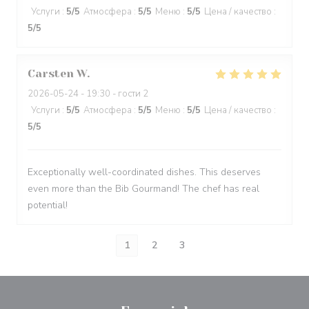
Услуги
:
5
/5
Атмосфера
:
5
/5
Меню
:
5
/5
Цена / качество
:
5
/5
Carsten
W
2026-05-24
- 19:30 - гости 2
Услуги
:
5
/5
Атмосфера
:
5
/5
Меню
:
5
/5
Цена / качество
:
5
/5
Exceptionally well-coordinated dishes. This deserves
even more than the Bib Gourmand! The chef has real
potential!
1
2
3