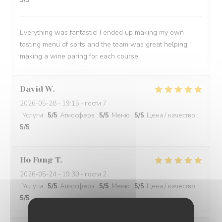
5
/5
Everything was fantastic! I ended up making my own
tasting menu of sorts and the team was great helping
making a wine paring for each course.
David
W
2026-05-28
- 19:15 - гости 7
Услуги
:
5
/5
Атмосфера
:
5
/5
Меню
:
5
/5
Цена / качество
:
5
/5
Ho Fung
T
2026-05-24
- 19:30 - гости 2
Услуги
:
5
/5
Атмосфера
:
5
/5
Меню
:
5
/5
Цена / качество
:
5
/5