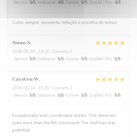
Service
:
5
/5
Ambiance
:
4
/5
Cuisine
:
5
/5
Qualité / Prix
:
4
/5
Como sempre, excelente refeição e escolha de vinhos
Nuno
S
2026-05-24
- 19:15 - Couverts 2
Service
:
5
/5
Ambiance
:
5
/5
Cuisine
:
5
/5
Qualité / Prix
:
5
/5
Carsten
W
2026-05-24
- 19:30 - Couverts 2
Service
:
5
/5
Ambiance
:
5
/5
Cuisine
:
5
/5
Qualité / Prix
:
5
/5
Exceptionally well-coordinated dishes. This deserves
even more than the Bib Gourmand! The chef has real
potential!