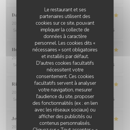
Le restaurant et ses
David
W
partenaires utilisent des
cookies sur ce site, pouvant
2026-05-28
- 19:15 - Couverts 7
impliquer la collecte de
Service
:
5
/5
Ambiance
:
5
/5
Cuisine
:
5
/5
Qualité / Prix
:
5
/5
données à caractère
personnel. Les cookies dits «
nécessaires » sont obligatoires
Ho Fung
T
et installés par défaut.
2026-05-24
- 19:30 - Couverts 2
D'autres cookies facultatifs
Service
:
5
/5
Ambiance
:
5
/5
Cuisine
:
5
/5
Qualité / Prix
:
5
/5
nécessitent votre
consentement. Ces cookies
facultatifs servent à analyser
Riccardo
L
votre navigation, mesurer
2026-05-25
- 21:45 - Couverts 2
l'audience du site, proposer
Service
:
5
/5
Ambiance
:
4
/5
Cuisine
:
5
/5
Qualité / Prix
:
5
/5
des fonctionnalités (ex : en lien
avec les réseaux sociaux) ou
afficher des publicités ou
Jenny
R
contenus personnalisés.
2026-05-25
- 21:15 - Couverts 2
Cliquez sur « Tout accepter », «