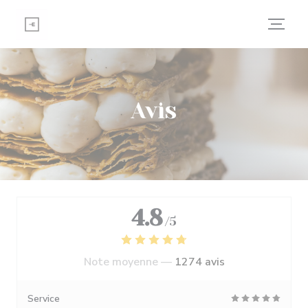
Personnalisation de vos choix en matière de cookies
Avis
4.8
/5
Note moyenne —
1274 avis
Service