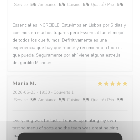
Service
:
5
/5
Ambiance
:
5
/5
Cuisine
:
5
/5
Qualité / Prix
:
5
/5
Essencial es INCREIBLE. Estuvimos en Lisboa por 5 días y
comimos en muchos lugares pero Essencial fue el mejor
de todos los que fuimos. Definitivamente es una
experiencia que hay que repetir y recomiendo a todo el
que pueda. Seguramente por ahí viene alguna estrella
del gordito Michelin....
Maria
M
2026-05-23
- 19:30 - Couverts 1
Service
:
5
/5
Ambiance
:
5
/5
Cuisine
:
5
/5
Qualité / Prix
:
5
/5
Everything was fantastic! I ended up making my own
tasting menu of sorts and the team was great helping
making a wine paring for each course.