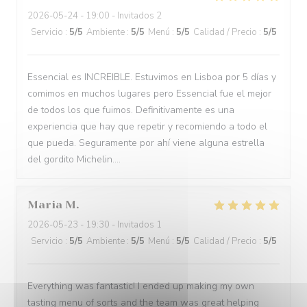
2026-05-24
- 19:00 - Invitados 2
Servicio
:
5
/5
Ambiente
:
5
/5
Menú
:
5
/5
Calidad / Precio
:
5
/5
Essencial es INCREIBLE. Estuvimos en Lisboa por 5 días y
comimos en muchos lugares pero Essencial fue el mejor
de todos los que fuimos. Definitivamente es una
experiencia que hay que repetir y recomiendo a todo el
que pueda. Seguramente por ahí viene alguna estrella
del gordito Michelin....
Maria
M
2026-05-23
- 19:30 - Invitados 1
Servicio
:
5
/5
Ambiente
:
5
/5
Menú
:
5
/5
Calidad / Precio
:
5
/5
Everything was fantastic! I ended up making my own
tasting menu of sorts and the team was great helping