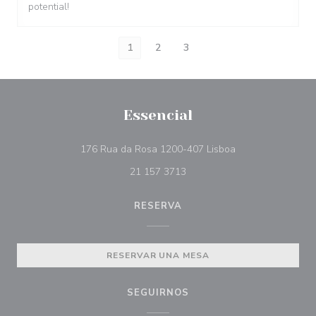
potential!
1
2
3
Essencial
((abre en una nue
176 Rua da Rosa 1200-407 Lisboa
21 157 3713
RESERVA
RESERVAR UNA MESA
SEGUIRNOS