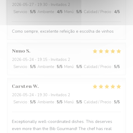
2026-05-27
- 19:30 - Invitados 2
Servicio
:
5
/5
Ambiente
:
4
/5
Menú
:
5
/5
Calidad / Precio
:
4
/5
Como sempre, excelente refeição e escolha de vinhos
Nuno
S
2026-05-24
- 19:15 - Invitados 2
Servicio
:
5
/5
Ambiente
:
5
/5
Menú
:
5
/5
Calidad / Precio
:
5
/5
Carsten
W
2026-05-24
- 19:30 - Invitados 2
Servicio
:
5
/5
Ambiente
:
5
/5
Menú
:
5
/5
Calidad / Precio
:
5
/5
Exceptionally well-coordinated dishes. This deserves
even more than the Bib Gourmand! The chef has real