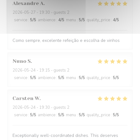
Alexandre
A
2026-05-27
- 19:30 - guests 2
service
:
5
/5
ambience
:
4
/5
menu
:
5
/5
quality_price
:
4
/5
Como sempre, excelente refeição e escolha de vinhos
Nuno
S
2026-05-24
- 19:15 - guests 2
service
:
5
/5
ambience
:
5
/5
menu
:
5
/5
quality_price
:
5
/5
Carsten
W
2026-05-24
- 19:30 - guests 2
service
:
5
/5
ambience
:
5
/5
menu
:
5
/5
quality_price
:
5
/5
Exceptionally well-coordinated dishes. This deserves