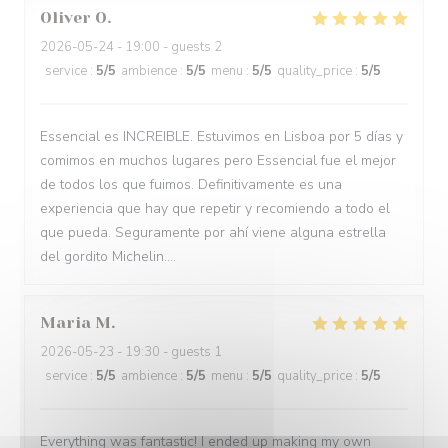
Oliver
O
2026-05-24
- 19:00 - guests 2
service
:
5
/5
ambience
:
5
/5
menu
:
5
/5
quality_price
:
5
/5
Essencial es INCREIBLE. Estuvimos en Lisboa por 5 días y
comimos en muchos lugares pero Essencial fue el mejor
de todos los que fuimos. Definitivamente es una
experiencia que hay que repetir y recomiendo a todo el
que pueda. Seguramente por ahí viene alguna estrella
del gordito Michelin....
Maria
M
2026-05-23
- 19:30 - guests 1
service
:
5
/5
ambience
:
5
/5
menu
:
5
/5
quality_price
:
5
/5
Everything was fantastic! I ended up making my own