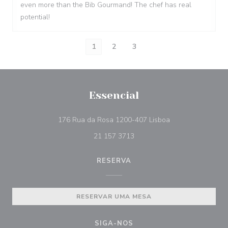
even more than the Bib Gourmand! The chef has real
potential!
1
2
3
Essencial
((abre numa nova 
176 Rua da Rosa 1200-407 Lisboa
21 157 3713
RESERVA
RESERVAR UMA MESA
SIGA-NOS