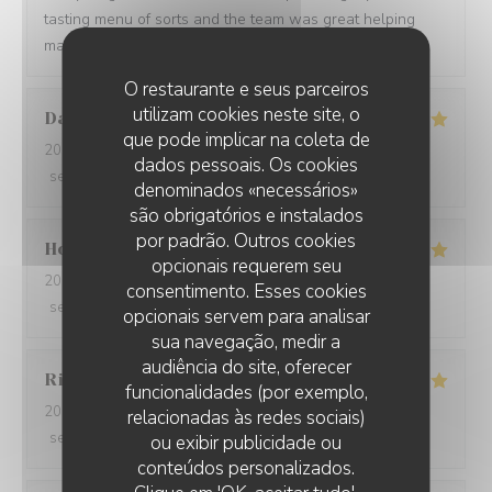
tasting menu of sorts and the team was great helping
making a wine paring for each course.
O restaurante e seus parceiros
utilizam cookies neste site, o
David
W
que pode implicar na coleta de
2026-05-28
- 19:15 - guests 7
dados pessoais. Os cookies
service
:
5
/5
ambience
:
5
/5
menu
:
5
/5
quality_price
:
5
/5
denominados «necessários»
são obrigatórios e instalados
por padrão. Outros cookies
Ho Fung
T
opcionais requerem seu
2026-05-24
- 19:30 - guests 2
consentimento. Esses cookies
service
:
5
/5
ambience
:
5
/5
menu
:
5
/5
quality_price
:
5
/5
opcionais servem para analisar
sua navegação, medir a
audiência do site, oferecer
Riccardo
L
funcionalidades (por exemplo,
2026-05-25
- 21:45 - guests 2
relacionadas às redes sociais)
service
:
5
/5
ambience
:
4
/5
menu
:
5
/5
quality_price
:
5
/5
ou exibir publicidade ou
conteúdos personalizados.