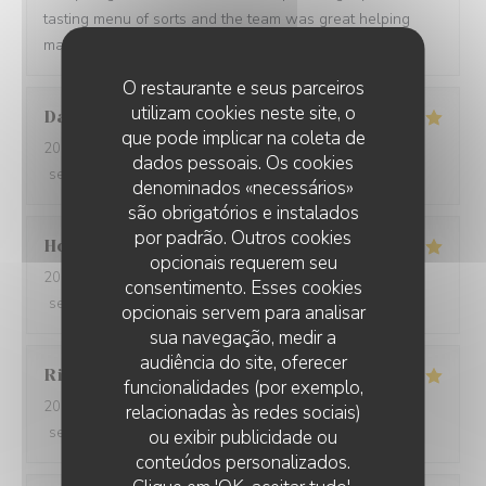
tasting menu of sorts and the team was great helping
making a wine paring for each course.
O restaurante e seus parceiros
utilizam cookies neste site, o
David
W
que pode implicar na coleta de
2026-05-28
- 19:15 - guests 7
dados pessoais. Os cookies
service
:
5
/5
ambience
:
5
/5
menu
:
5
/5
quality_price
:
5
/5
denominados «necessários»
são obrigatórios e instalados
por padrão. Outros cookies
Ho Fung
T
opcionais requerem seu
2026-05-24
- 19:30 - guests 2
consentimento. Esses cookies
service
:
5
/5
ambience
:
5
/5
menu
:
5
/5
quality_price
:
5
/5
opcionais servem para analisar
sua navegação, medir a
audiência do site, oferecer
Riccardo
L
funcionalidades (por exemplo,
2026-05-25
- 21:45 - guests 2
relacionadas às redes sociais)
service
:
5
/5
ambience
:
4
/5
menu
:
5
/5
quality_price
:
5
/5
ou exibir publicidade ou
conteúdos personalizados.