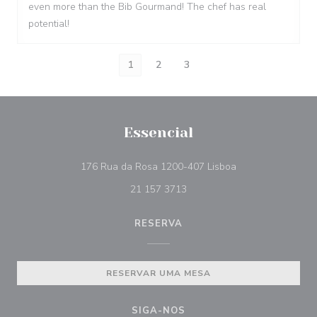
even more than the Bib Gourmand! The chef has real
potential!
1
2
3
Essencial
((abre numa nova 
176 Rua da Rosa 1200-407 Lisboa
21 157 3713
RESERVA
RESERVAR UMA MESA
SIGA-NOS