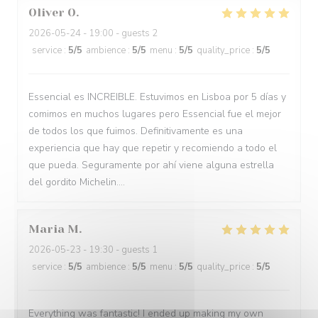
Oliver
O
2026-05-24
- 19:00 - guests 2
service
:
5
/5
ambience
:
5
/5
menu
:
5
/5
quality_price
:
5
/5
Essencial es INCREIBLE. Estuvimos en Lisboa por 5 días y
comimos en muchos lugares pero Essencial fue el mejor
de todos los que fuimos. Definitivamente es una
experiencia que hay que repetir y recomiendo a todo el
que pueda. Seguramente por ahí viene alguna estrella
del gordito Michelin....
Maria
M
2026-05-23
- 19:30 - guests 1
service
:
5
/5
ambience
:
5
/5
menu
:
5
/5
quality_price
:
5
/5
Everything was fantastic! I ended up making my own