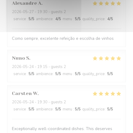
Alexandre
A
2026-05-27
- 19:30 - guests 2
service
:
5
/5
ambience
:
4
/5
menu
:
5
/5
quality_price
:
4
/5
Como sempre, excelente refeição e escolha de vinhos
Nuno
S
2026-05-24
- 19:15 - guests 2
service
:
5
/5
ambience
:
5
/5
menu
:
5
/5
quality_price
:
5
/5
Carsten
W
2026-05-24
- 19:30 - guests 2
service
:
5
/5
ambience
:
5
/5
menu
:
5
/5
quality_price
:
5
/5
Exceptionally well-coordinated dishes. This deserves