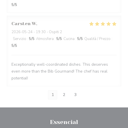
5
/5
Carsten
W
2026-05-24
- 19:30 - Ospiti 2
Servizio
:
5
/5
Atmosfera
:
5
/5
Cucina
:
5
/5
Qualità / Prezzo
:
5
/5
Exceptionally well-coordinated dishes. This deserves
even more than the Bib Gourmand! The chef has real
potential!
1
2
3
Essencial