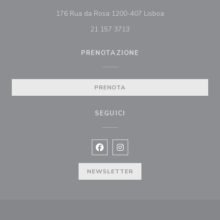
((apre una nuova f
176 Rua da Rosa 1200-407 Lisboa
21 157 3713
PRENOTAZIONE
PRENOTA
SEGUICI
Facebook ((apre una nuova finestra)
Instagram ((apre una nuova fi
NEWSLETTER