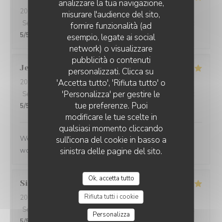
analizzare la tua navigazione,
2026-05-25
- 21:45 - Ospiti 2
misurare l'audience del sito,
Servizio
:
5
/5
Atmosfera
:
4
/5
Cucina
:
5
/5
Qualità / Prezzo
:
fornire funzionalità (ad
5
/5
esempio, legate ai social
network) o visualizzare
pubblicità o contenuti
Jenny
R
personalizzati. Clicca su
'Accetta tutto', 'Rifiuta tutto' o
2026-05-25
- 21:15 - Ospiti 2
'Personalizza' per gestire le
Servizio
:
5
/5
Atmosfera
:
5
/5
Cucina
:
5
/5
Qualità / Prezzo
:
tue preferenze. Puoi
5
/5
modificare le tue scelte in
qualsiasi momento cliccando
We had a great evening at Essencial. The staff was
sull'icona del cookie in basso a
wonderful and the food was excellent!
sinistra delle pagine del sito.
Ok, accetta tutto
Simon
P
Rifiuta tutti i cookie
2026-05-25
- 21:45 - Ospiti 1
Servizio
:
5
/5
Atmosfera
:
5
/5
Cucina
:
5
/5
Qualità / Prezzo
:
Personalizza
5
/5