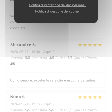
Politica di protezione dei dati personali
Politica di gestione dei cookie
Very flexible on likes/dislikes, and such great
combinations of flavours - especially the caviar and
chocolate
Alexandre
A
2026-05-27
- 19:30 - Ospiti 2
Servizio
:
5
/5
Atmosfera
:
4
/5
Cucina
:
5
/5
Qualità / Prezzo
:
4
/5
Como sempre, excelente refeição e escolha de vinhos
Nuno
S
2026-05-24
- 19:15 - Ospiti 2
Servizio
:
5
/5
Atmosfera
:
5
/5
Cucina
:
5
/5
Qualità / Prezzo
: