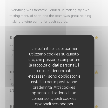
Everything was fantastic! I ended up making my own
tasting menu of sorts and the team was great helping
making a wine paring for each course.
David
W
2026-05-28
- 19:15 - Ospiti 7
Il ristorante e i suoi partner
Servizio
:
5
/5
Atmosfera
:
5
/5
Cucina
:
5
/5
Qualità / Prezzo
:
utilizzano cookies su questo
5
/5
sito, che possono comportare
la raccolta di dati personali. I
cookies denominati
Ho Fung
T
«necessari» sono obbligatori e
2026-05-24
- 19:30 - Ospiti 2
installati per impostazione
Servizio
:
5
/5
Atmosfera
:
5
/5
Cucina
:
5
/5
Qualità / Prezzo
:
predefinita. Altri cookies
5
/5
opzionali richiedono il tuo
consenso. Questi cookies
opzionali servono per
Riccardo
L