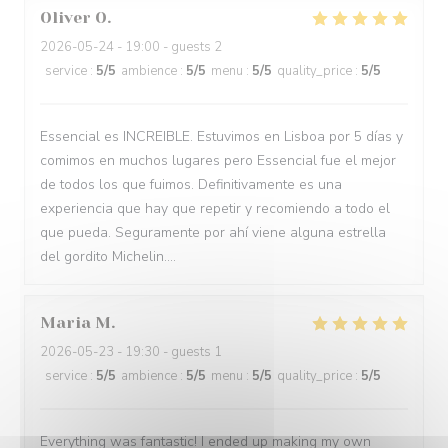
Oliver
O
2026-05-24
- 19:00 - guests 2
service
:
5
/5
ambience
:
5
/5
menu
:
5
/5
quality_price
:
5
/5
Essencial es INCREIBLE. Estuvimos en Lisboa por 5 días y
comimos en muchos lugares pero Essencial fue el mejor
de todos los que fuimos. Definitivamente es una
experiencia que hay que repetir y recomiendo a todo el
que pueda. Seguramente por ahí viene alguna estrella
del gordito Michelin....
Maria
M
2026-05-23
- 19:30 - guests 1
service
:
5
/5
ambience
:
5
/5
menu
:
5
/5
quality_price
:
5
/5
Everything was fantastic! I ended up making my own