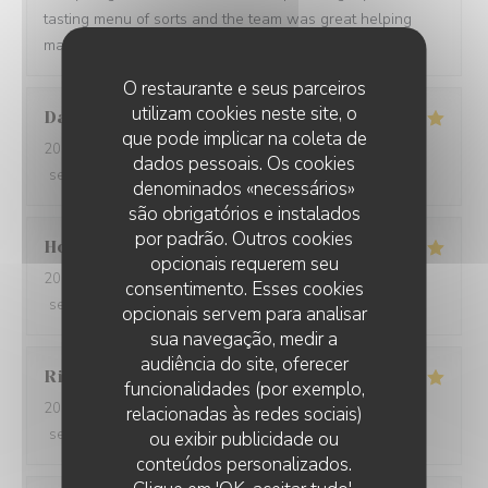
tasting menu of sorts and the team was great helping
making a wine paring for each course.
O restaurante e seus parceiros
utilizam cookies neste site, o
David
W
que pode implicar na coleta de
2026-05-28
- 19:15 - guests 7
dados pessoais. Os cookies
service
:
5
/5
ambience
:
5
/5
menu
:
5
/5
quality_price
:
5
/5
denominados «necessários»
são obrigatórios e instalados
por padrão. Outros cookies
Ho Fung
T
opcionais requerem seu
2026-05-24
- 19:30 - guests 2
consentimento. Esses cookies
service
:
5
/5
ambience
:
5
/5
menu
:
5
/5
quality_price
:
5
/5
opcionais servem para analisar
sua navegação, medir a
audiência do site, oferecer
Riccardo
L
funcionalidades (por exemplo,
2026-05-25
- 21:45 - guests 2
relacionadas às redes sociais)
service
:
5
/5
ambience
:
4
/5
menu
:
5
/5
quality_price
:
5
/5
ou exibir publicidade ou
conteúdos personalizados.