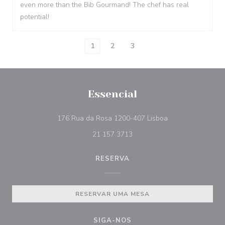
even more than the Bib Gourmand! The chef has real
potential!
1
2
3
Essencial
((abre numa nova 
176 Rua da Rosa 1200-407 Lisboa
21 157 3713
RESERVA
RESERVAR UMA MESA
SIGA-NOS