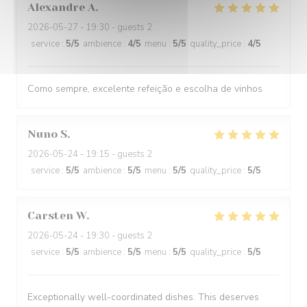
Alexandre
A
2026-05-27
- 19:30 - guests 2
service
:
5
/5
ambience
:
4
/5
menu
:
5
/5
quality_price
:
4
/5
Como sempre, excelente refeição e escolha de vinhos
Nuno
S
2026-05-24
- 19:15 - guests 2
service
:
5
/5
ambience
:
5
/5
menu
:
5
/5
quality_price
:
5
/5
Carsten
W
2026-05-24
- 19:30 - guests 2
service
:
5
/5
ambience
:
5
/5
menu
:
5
/5
quality_price
:
5
/5
Exceptionally well-coordinated dishes. This deserves