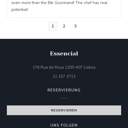
even more than the Bib Gourmand! The chef has real
potential!
1
2
3
Essencial
((öffnet ein neues 
176 Rua da Rosa 1200-407 Lisboa
21 157 3713
RESERVIERUNG
RESERVIEREN
UNS FOLGEN