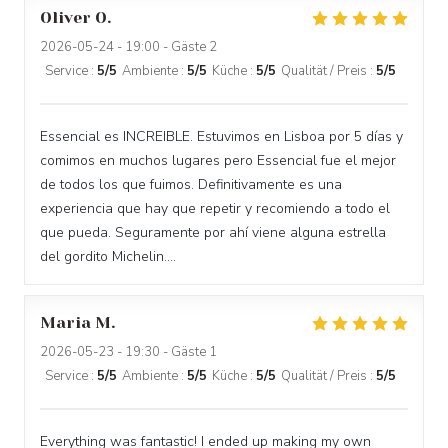
Oliver
O
2026-05-24
- 19:00 - Gäste 2
Service
:
5
/5
Ambiente
:
5
/5
Küche
:
5
/5
Qualität / Preis
:
5
/5
Essencial es INCREIBLE. Estuvimos en Lisboa por 5 días y
comimos en muchos lugares pero Essencial fue el mejor
de todos los que fuimos. Definitivamente es una
experiencia que hay que repetir y recomiendo a todo el
que pueda. Seguramente por ahí viene alguna estrella
del gordito Michelin....
Maria
M
2026-05-23
- 19:30 - Gäste 1
Service
:
5
/5
Ambiente
:
5
/5
Küche
:
5
/5
Qualität / Preis
:
5
/5
Everything was fantastic! I ended up making my own