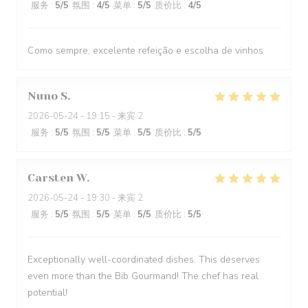
服务
:
5
/5
氛围
:
4
/5
菜单
:
5
/5
质价比
:
4
/5
Como sempre, excelente refeição e escolha de vinhos
Nuno
S
2026-05-24
- 19:15 - 来宾 2
服务
:
5
/5
氛围
:
5
/5
菜单
:
5
/5
质价比
:
5
/5
Carsten
W
2026-05-24
- 19:30 - 来宾 2
服务
:
5
/5
氛围
:
5
/5
菜单
:
5
/5
质价比
:
5
/5
Exceptionally well-coordinated dishes. This deserves
even more than the Bib Gourmand! The chef has real
potential!