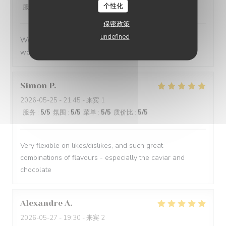
个性化
服务
:
5
/5
氛围
:
5
/5
菜单
:
5
/5
质价比
:
5
/5
保密政策
undefined
We had a great evening at Essencial. The staff was
wonderful and the food was excellent!
Simon
P
2026-05-25
- 21:45 - 来宾 1
服务
:
5
/5
氛围
:
5
/5
菜单
:
5
/5
质价比
:
5
/5
Very flexible on likes/dislikes, and such great
combinations of flavours - especially the caviar and
chocolate
Alexandre
A
2026-05-27
- 19:30 - 来宾 2