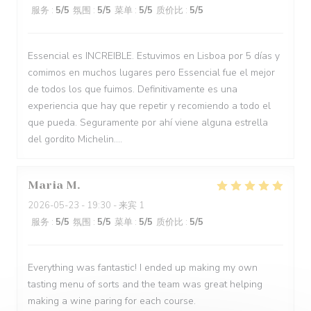
服务
:
5
/5
氛围
:
5
/5
菜单
:
5
/5
质价比
:
5
/5
Essencial es INCREIBLE. Estuvimos en Lisboa por 5 días y
comimos en muchos lugares pero Essencial fue el mejor
de todos los que fuimos. Definitivamente es una
experiencia que hay que repetir y recomiendo a todo el
que pueda. Seguramente por ahí viene alguna estrella
del gordito Michelin....
Maria
M
2026-05-23
- 19:30 - 来宾 1
服务
:
5
/5
氛围
:
5
/5
菜单
:
5
/5
质价比
:
5
/5
Everything was fantastic! I ended up making my own
tasting menu of sorts and the team was great helping
making a wine paring for each course.