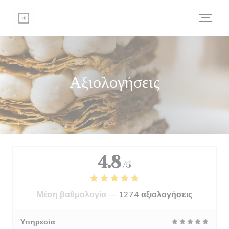
Πίνακας διαχείρισης "Μπισκότων" (Cookies)
Αξιολογήσεις
4.8
/5
Μέση βαθμολογία —
1274 αξιολογήσεις
Υπηρεσία