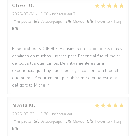
Oliver
O
2026-05-24
- 19:00 - καλεσμένοι 2
Υπηρεσία
:
5
/5
Ατμόσφαιρα
:
5
/5
Μενού
:
5
/5
Ποιότητα / Τιμή
:
5
/5
Essencial es INCREIBLE. Estuvimos en Lisboa por 5 días y
comimos en muchos lugares pero Essencial fue el mejor
de todos los que fuimos. Definitivamente es una
experiencia que hay que repetir y recomiendo a todo el
que pueda. Seguramente por ahí viene alguna estrella
del gordito Michelin....
Maria
M
2026-05-23
- 19:30 - καλεσμένοι 1
Υπηρεσία
:
5
/5
Ατμόσφαιρα
:
5
/5
Μενού
:
5
/5
Ποιότητα / Τιμή
:
5
/5