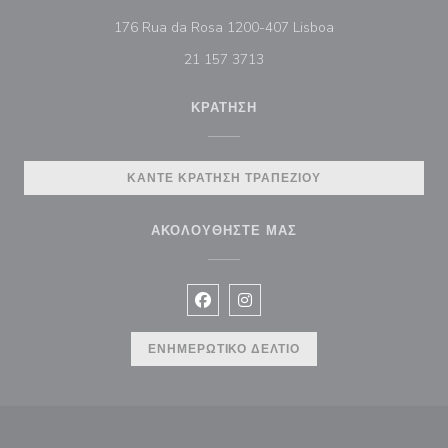
((ανοίγει σε νέο π
176 Rua da Rosa 1200-407 Lisboa
21 157 3713
ΚΡΆΤΗΣΗ
ΚΆΝΤΕ ΚΡΆΤΗΣΗ ΤΡΑΠΕΖΙΟΎ
ΑΚΟΛΟΥΘΉΣΤΕ ΜΑΣ
Facebook ((ανοίγει σε νέο παράθυρ
Instagram ((ανοίγει σε νέο π
ΕΝΗΜΕΡΩΤΙΚΌ ΔΕΛΤΊΟ