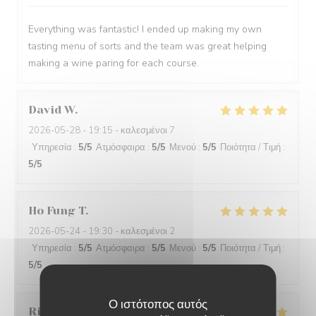
Everything was fantastic! I ended up making my own
tasting menu of sorts and the team was great helping
making a wine paring for each course.
David
W
2026-05-28
- 19:15 - καλεσμένοι 7
Υπηρεσία
:
5
/5
Ατμόσφαιρα
:
5
/5
Μενού
:
5
/5
Ποιότητα / Τιμή
:
5
/5
Ho Fung
T
2026-05-24
- 19:30 - καλεσμένοι 2
Υπηρεσία
:
5
/5
Ατμόσφαιρα
:
5
/5
Μενού
:
5
/5
Ποιότητα / Τιμή
:
5
/5
Ο ιστότοπος αυτός
Riccardo
L