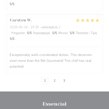
5
/5
Carsten
W
2026-05-24
- 19:30 - καλεσμένοι 2
Υπηρεσία
:
5
/5
Ατμόσφαιρα
:
5
/5
Μενού
:
5
/5
Ποιότητα / Τιμή
:
5
/5
Exceptionally well-coordinated dishes. This deserves
even more than the Bib Gourmand! The chef has real
potential!
1
2
3
Essencial