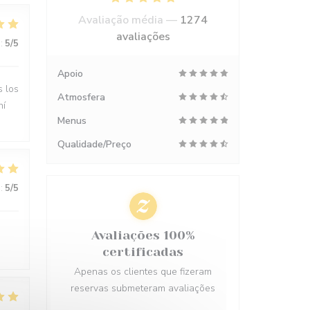
Avaliação média —
1274
avaliações
:
5
/5
Apoio
s los
Atmosfera
hí
Menus
Qualidade/Preço
:
5
/5
Avaliações 100%
certificadas
Apenas os clientes que fizeram
reservas submeteram avaliações