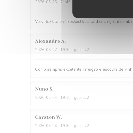
2026-05-25
- 21:45 - guests 1
Very flexible on likes/dislikes, and such great combi
Alexandre
A
2026-05-27
- 19:30 - guests 2
Como sempre, excelente refeição e escolha de vinh
Nuno
S
2026-05-24
- 19:15 - guests 2
Carsten
W
2026-05-24
- 19:30 - guests 2