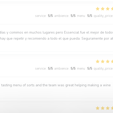
service
:
5
/5
ambience
:
5
/5
menu
:
5
/5
quality_price
días y comimos en muchos lugares pero Essencial fue el mejor de todo
 hay que repetir y recomiendo a todo el que pueda. Seguramente por a
service
:
5
/5
ambience
:
5
/5
menu
:
5
/5
quality_price
 tasting menu of sorts and the team was great helping making a wine