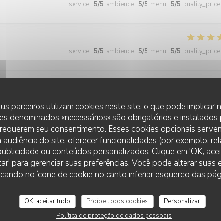
service
:
5
/5
ambience
:
5
/5
menu
:
5
/5
quality_price
service
:
5
/5
ambience
:
5
/5
menu
:
5
/5
quality_price
service
:
5
/5
ambience
:
4
/5
menu
:
5
/5
quality_price
us parceiros utilizam cookies neste site, o que pode implicar
es denominados «necessários» são obrigatórios e instalados
 requerem seu consentimento. Esses cookies opcionais servem
 audiência do site, oferecer funcionalidades (por exemplo, re
service
:
5
/5
ambience
:
5
/5
menu
:
5
/5
quality_price
r publicidade ou conteúdos personalizados. Clique em 'OK, aceit
zar' para gerenciar suas preferências. Você pode alterar suas
cando no ícone de cookie no canto inferior esquerdo das pági
 wonderful and the food was excellent!
OK, aceitar tudo
Proíbe todos cookies
Personalizar
Política de proteção de dados pessoais