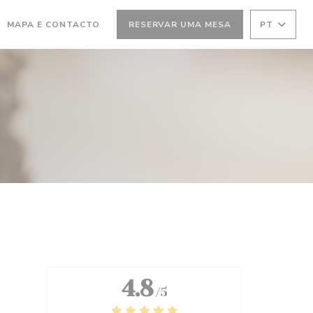
MA NOVA JANELA))
(ABRE NUMA NOVA JANELA))
MAPA E CONTACTO
RESERVAR UMA MESA
PT
4.8
/5