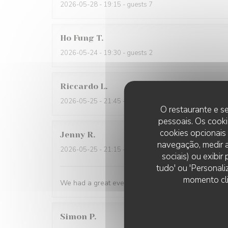
2026-05-28
- 19:15 - guests 7
Ho Fung
T
2026-05-24
- 19:30 - guests 2
Riccardo
L
2026-05-25
- 21:45 - guests 2
O restaurante e se
pessoais. Os cooki
cookies opcionais
Jenny
R
navegação, medir a
2026-05-25
- 21:15 - guests 2
sociais) ou exibi
tudo' ou 'Personali
momento cli
We had a great evening at Essencial. The staff was
Simon
P