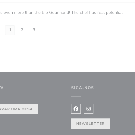
es even more than the Bib Gourmand! The chef has real potential!
1
2
3
VA
SIGA-NOS
nela))
RVAR UMA MESA
Facebook ((abre numa nova j
Instagram ((abre numa 
NEWSLETTER