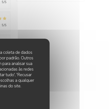
:
5
/5
:
5
/5
:
5
/5
 na coleta de dados
 por padrão. Outros
 para analisar sua
lacionadas às redes
:
5
/5
ar tudo', 'Recusar
 escolhas a qualquer
nas do site.