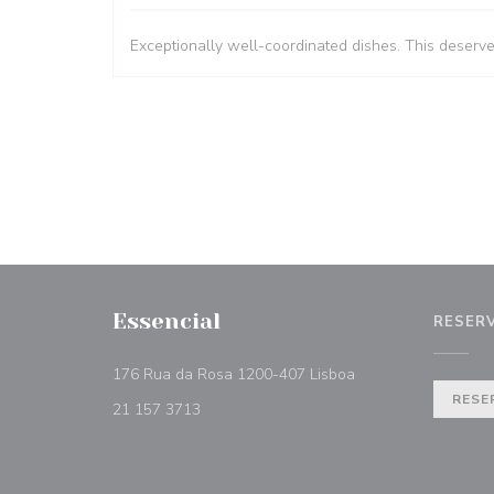
Exceptionally well-coordinated dishes. This deserv
Essencial
RESER
((abre numa nova ja
176 Rua da Rosa 1200-407 Lisboa
RESE
21 157 3713