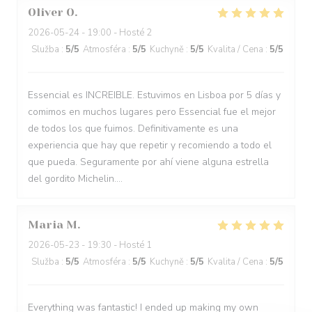
Oliver
O
2026-05-24
- 19:00 - Hosté 2
Služba
:
5
/5
Atmosféra
:
5
/5
Kuchyně
:
5
/5
Kvalita / Cena
:
5
/5
Essencial es INCREIBLE. Estuvimos en Lisboa por 5 días y
comimos en muchos lugares pero Essencial fue el mejor
de todos los que fuimos. Definitivamente es una
experiencia que hay que repetir y recomiendo a todo el
que pueda. Seguramente por ahí viene alguna estrella
del gordito Michelin....
Maria
M
2026-05-23
- 19:30 - Hosté 1
Služba
:
5
/5
Atmosféra
:
5
/5
Kuchyně
:
5
/5
Kvalita / Cena
:
5
/5
Everything was fantastic! I ended up making my own