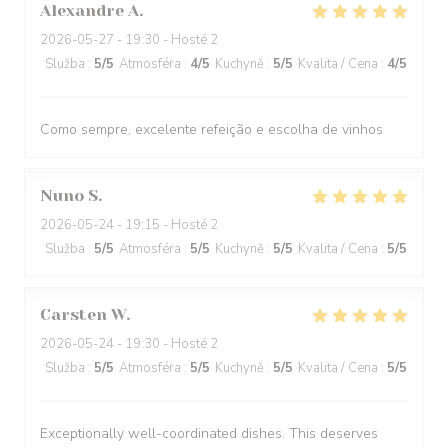
Alexandre
A
2026-05-27
- 19:30 - Hosté 2
Služba
:
5
/5
Atmosféra
:
4
/5
Kuchyně
:
5
/5
Kvalita / Cena
:
4
/5
Como sempre, excelente refeição e escolha de vinhos
Nuno
S
2026-05-24
- 19:15 - Hosté 2
Služba
:
5
/5
Atmosféra
:
5
/5
Kuchyně
:
5
/5
Kvalita / Cena
:
5
/5
Carsten
W
2026-05-24
- 19:30 - Hosté 2
Služba
:
5
/5
Atmosféra
:
5
/5
Kuchyně
:
5
/5
Kvalita / Cena
:
5
/5
Exceptionally well-coordinated dishes. This deserves