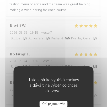
tasting menu of sorts and the team was great helping
making a wine paring for each course.
David
W
2026-05-28
- 19:15 - Hosté 7
Služba
:
5
/5
Atmosféra
:
5
/5
Kuchyně
:
5
/5
Kvalita / Cena
:
5
/5
Ho Fung
T
2026-05-24
- 19:30 - Hosté 2
Služba
:
5
/5
Atmosféra
:
5
/5
Kuchyně
:
5
/5
Kvalita / Cena
:
5
/5
Tato stránka využívá cookies
Riccardo
L
a dává ti na výběr, co chceš
2026-05-25
- 21:45 - Hosté 2
aktivovat
Služba
:
5
/5
Atmosféra
:
4
/5
Kuchyně
:
5
/5
Kvalita / Cena
:
5
/5
OK, přijmout vše