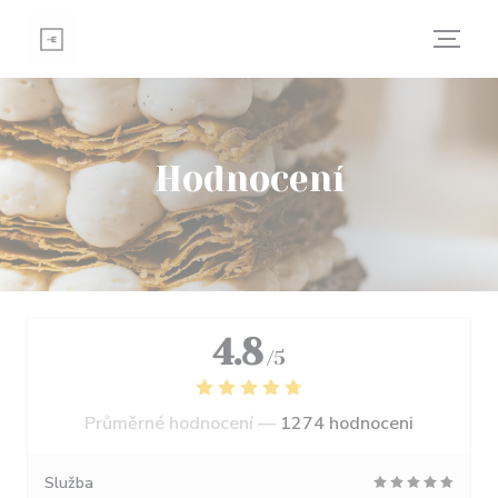
Panel pro správu cookies
Hodnocení
4.8
/5
Průměrné hodnocení —
1274 hodnoceni
Služba