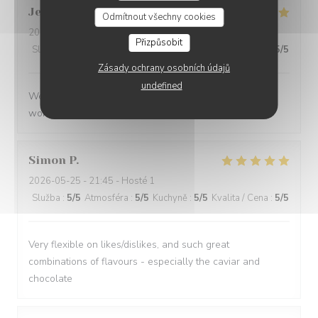
Jenny
R
Odmítnout všechny cookies
2026-05-25
- 21:15 - Hosté 2
Přizpůsobit
Služba
:
5
/5
Atmosféra
:
5
/5
Kuchyně
:
5
/5
Kvalita / Cena
:
5
/5
Zásady ochrany osobních údajů
undefined
We had a great evening at Essencial. The staff was
wonderful and the food was excellent!
Simon
P
2026-05-25
- 21:45 - Hosté 1
Služba
:
5
/5
Atmosféra
:
5
/5
Kuchyně
:
5
/5
Kvalita / Cena
:
5
/5
Very flexible on likes/dislikes, and such great
combinations of flavours - especially the caviar and
chocolate