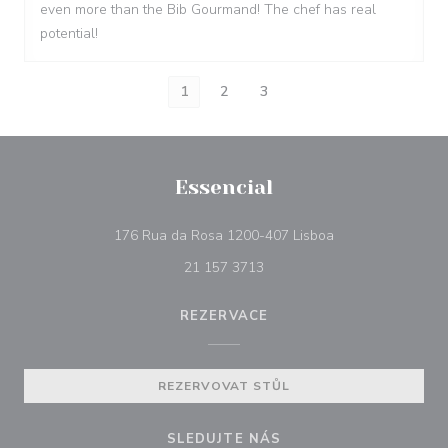
even more than the Bib Gourmand! The chef has real
potential!
1
2
3
Essencial
((otevře se v nové
176 Rua da Rosa 1200-407 Lisboa
21 157 3713
REZERVACE
REZERVOVAT STŮL
SLEDUJTE NÁS