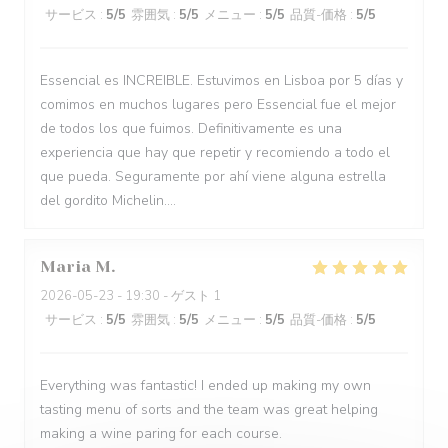
サービス
:
5
/5
雰囲気
:
5
/5
メニュー
:
5
/5
品質-価格
:
5
/5
Essencial es INCREIBLE. Estuvimos en Lisboa por 5 días y
comimos en muchos lugares pero Essencial fue el mejor
de todos los que fuimos. Definitivamente es una
experiencia que hay que repetir y recomiendo a todo el
que pueda. Seguramente por ahí viene alguna estrella
del gordito Michelin....
Maria
M
2026-05-23
- 19:30 - ゲスト 1
サービス
:
5
/5
雰囲気
:
5
/5
メニュー
:
5
/5
品質-価格
:
5
/5
Everything was fantastic! I ended up making my own
tasting menu of sorts and the team was great helping
making a wine paring for each course.