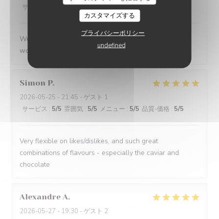
サービス
:
5
/5
雰囲気
:
5
/5
メニュー
:
5
/5
品質-価格
:
5
/5
カスタマイズする
プライバシーポリシー
We had a great evening at Essencial. The staff was
undefined
wonderful and the food was excellent!
Simon
P
2026-05-25
- 21:45 - ゲスト 1
サービス
:
5
/5
雰囲気
:
5
/5
メニュー
:
5
/5
品質-価格
:
5
/5
Very flexible on likes/dislikes, and such great
combinations of flavours - especially the caviar and
chocolate
Alexandre
A
2026-05-27
- 19:30 - ゲスト 2