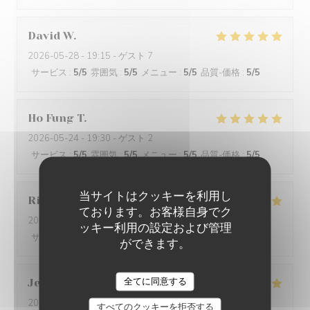
David
W
2026-05-28
- 19:15 - ゲスト 7
サービス
:
5
/5
雰囲気
:
5
/5
メニュー
:
5
/5
品質-価格
:
5
/5
Ho Fung
T
2026-05-24
- 19:30 - ゲスト 2
サービス
:
5
/5
雰囲気
:
5
/5
メニュー
:
5
/5
品質-価格
:
5
/5
当サイトはクッキーを利用し
Riccardo
L
ております。お客様自身でク
2026-05-25
- 21:45 - ゲスト 2
ッキー利用の設定および管理
サービス
:
5
/5
雰囲気
:
4
/5
メニュー
:
5
/5
品質-価格
:
5
/5
ができます。
全てに同意する
Jenny
R
2026-05-25
- 21:15 - ゲスト 2
すべてのクッキーを拒否する