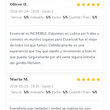
Oliver
O
2026-05-24
- 19:00 - Gäste 2
Service
:
5
/5
Ambiente
:
5
/5
Küche
:
5
/5
Qualität / Preis
:
5
/5
Essencial es INCREIBLE. Estuvimos en Lisboa por 5 días y
comimos en muchos lugares pero Essencial fue el mejor
de todos los que fuimos. Definitivamente es una
experiencia que hay que repetir y recomiendo a todo el
que pueda. Seguramente por ahí viene alguna estrella
del gordito Michelin....
Maria
M
2026-05-23
- 19:30 - Gäste 1
Service
:
5
/5
Ambiente
:
5
/5
Küche
:
5
/5
Qualität / Preis
:
5
/5
Everything was fantastic! I ended up making my own