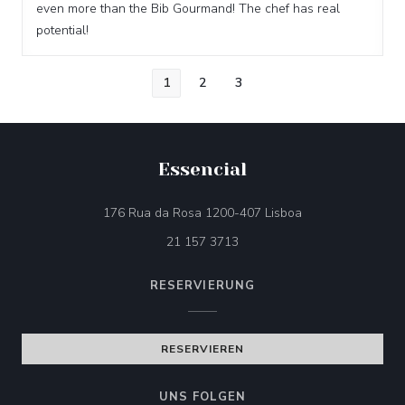
even more than the Bib Gourmand! The chef has real
potential!
1
2
3
Essencial
((öffnet ein neues 
176 Rua da Rosa 1200-407 Lisboa
21 157 3713
RESERVIERUNG
RESERVIEREN
UNS FOLGEN