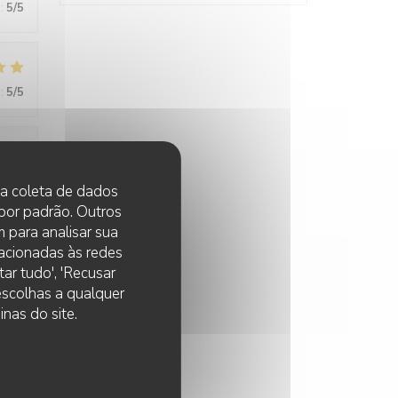
:
5
/5
:
5
/5
:
5
/5
 na coleta de dados
 por padrão. Outros
 para analisar sua
lacionadas às redes
:
5
/5
ar tudo', 'Recusar
 escolhas a qualquer
nas do site.