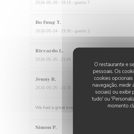
2026-05-28
- 19:15 - guests 7
Ho Fung
T
2026-05-24
- 19:30 - guests 2
Riccardo
L
2026-05-25
- 21:45 - guests 2
O restaurante e se
pessoais. Os cooki
cookies opcionais
Jenny
R
navegação, medir a
2026-05-25
- 21:15 - guests 2
sociais) ou exibi
tudo' ou 'Personali
momento cli
We had a great evening at Essencial. The staff was
Simon
P