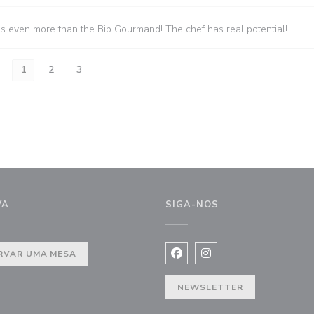
es even more than the Bib Gourmand! The chef has real potential!
1
2
3
VA
SIGA-NOS
nela))
RVAR UMA MESA
Facebook ((abre numa nova j
Instagram ((abre numa 
NEWSLETTER