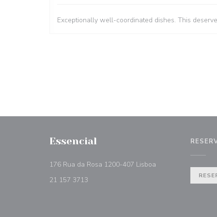
Exceptionally well-coordinated dishes. This deserv
Essencial
RESER
((abre numa nova ja
176 Rua da Rosa 1200-407 Lisboa
RESE
21 157 3713