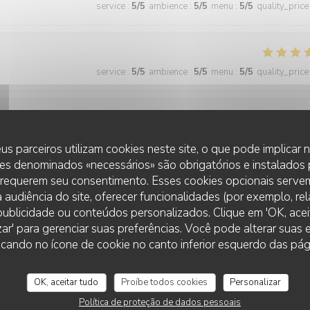
service
:
5
/5
ambience
:
5
/5
menu
:
5
/5
quality_price
service
:
5
/5
ambience
:
5
/5
menu
:
5
/5
quality_price
service
:
5
/5
ambience
:
4
/5
menu
:
5
/5
quality_price
us parceiros utilizam cookies neste site, o que pode implicar
es denominados «necessários» são obrigatórios e instalados
 requerem seu consentimento. Esses cookies opcionais servem
 audiência do site, oferecer funcionalidades (por exemplo, re
service
:
5
/5
ambience
:
5
/5
menu
:
5
/5
quality_price
r publicidade ou conteúdos personalizados. Clique em 'OK, aceit
zar' para gerenciar suas preferências. Você pode alterar suas
cando no ícone de cookie no canto inferior esquerdo das pági
 wonderful and the food was excellent!
OK, aceitar tudo
Proíbe todos cookies
Personalizar
Política de proteção de dados pessoais