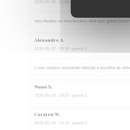
2026-05-25
- 21:45 - guests 1
Very flexible on likes/dislikes, and such great combi
Alexandre
A
2026-05-27
- 19:30 - guests 2
Como sempre, excelente refeição e escolha de vinh
Nuno
S
2026-05-24
- 19:15 - guests 2
Carsten
W
2026-05-24
- 19:30 - guests 2