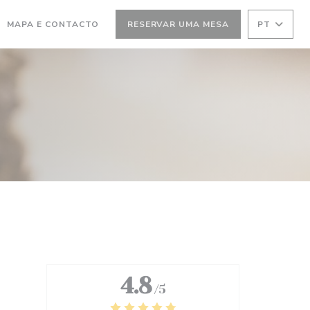
MA NOVA JANELA))
(ABRE NUMA NOVA JANELA))
MAPA E CONTACTO
RESERVAR UMA MESA
PT
4.8
/5