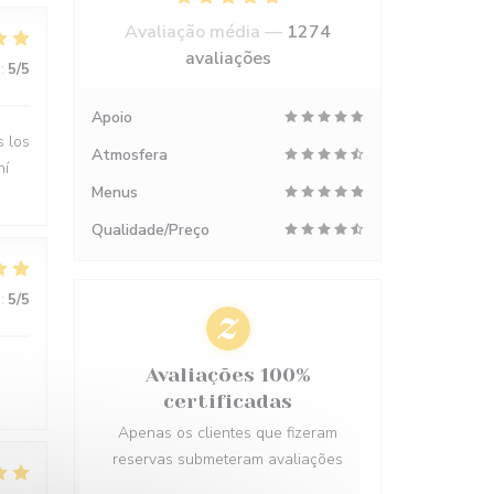
Avaliação média —
1274
avaliações
:
5
/5
Apoio
s los
Atmosfera
hí
Menus
Qualidade/Preço
:
5
/5
Avaliações 100%
certificadas
Apenas os clientes que fizeram
reservas submeteram avaliações