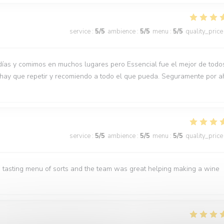
service
:
5
/5
ambience
:
5
/5
menu
:
5
/5
quality_price
días y comimos en muchos lugares pero Essencial fue el mejor de todo
 hay que repetir y recomiendo a todo el que pueda. Seguramente por a
service
:
5
/5
ambience
:
5
/5
menu
:
5
/5
quality_price
 tasting menu of sorts and the team was great helping making a wine