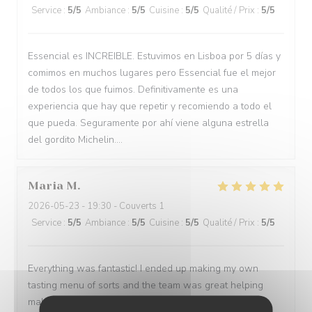
Service
:
5
/5
Ambiance
:
5
/5
Cuisine
:
5
/5
Qualité / Prix
:
5
/5
Essencial es INCREIBLE. Estuvimos en Lisboa por 5 días y
comimos en muchos lugares pero Essencial fue el mejor
de todos los que fuimos. Definitivamente es una
experiencia que hay que repetir y recomiendo a todo el
que pueda. Seguramente por ahí viene alguna estrella
del gordito Michelin....
Maria
M
2026-05-23
- 19:30 - Couverts 1
Service
:
5
/5
Ambiance
:
5
/5
Cuisine
:
5
/5
Qualité / Prix
:
5
/5
Everything was fantastic! I ended up making my own
tasting menu of sorts and the team was great helping
making a wine paring for each course.