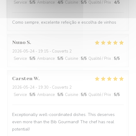
Service
:
5
/5
Ambiance
:
4
/5
Cuisine
:
5
/5
Qualité / Prix
:
4
/5
Como sempre, excelente refeição e escolha de vinhos
Nuno
S
2026-05-24
- 19:15 - Couverts 2
Service
:
5
/5
Ambiance
:
5
/5
Cuisine
:
5
/5
Qualité / Prix
:
5
/5
Carsten
W
2026-05-24
- 19:30 - Couverts 2
Service
:
5
/5
Ambiance
:
5
/5
Cuisine
:
5
/5
Qualité / Prix
:
5
/5
Exceptionally well-coordinated dishes. This deserves
even more than the Bib Gourmand! The chef has real
potential!