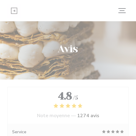
Personnalisation de vos choix en matière de cookies
Avis
4.8
/5
Note moyenne —
1274 avis
Service