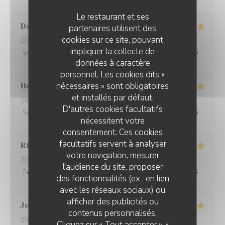
Le restaurant et ses
David
W
partenaires utilisent des
cookies sur ce site, pouvant
2026-05-28
- 19:15 - Couverts 7
impliquer la collecte de
Service
:
5
/5
Ambiance
:
5
/5
Cuisine
:
5
/5
Qualité / Prix
:
5
/5
données à caractère
personnel. Les cookies dits «
nécessaires » sont obligatoires
Ho Fung
T
et installés par défaut.
2026-05-24
- 19:30 - Couverts 2
D'autres cookies facultatifs
Service
:
5
/5
Ambiance
:
5
/5
Cuisine
:
5
/5
Qualité / Prix
:
5
/5
nécessitent votre
consentement. Ces cookies
facultatifs servent à analyser
Riccardo
L
votre navigation, mesurer
2026-05-25
- 21:45 - Couverts 2
l'audience du site, proposer
Service
:
5
/5
Ambiance
:
4
/5
Cuisine
:
5
/5
Qualité / Prix
:
5
/5
des fonctionnalités (ex : en lien
avec les réseaux sociaux) ou
afficher des publicités ou
Jenny
R
contenus personnalisés.
2026-05-25
- 21:15 - Couverts 2
Cliquez sur « Tout accepter », «